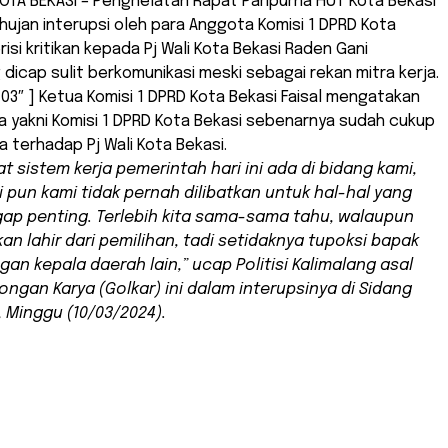
KOTA BEKASI – Penghelatan Rapat Paripurna HUT Kota Bekasi
 hujan interupsi oleh para Anggota Komisi 1 DPRD Kota
isi kritikan kepada Pj Wali Kota Bekasi Raden Gani
icap sulit berkomunikasi meski sebagai rekan mitra kerja.
03″ ] Ketua Komisi 1 DPRD Kota Bekasi Faisal mengatakan
 yakni Komisi 1 DPRD Kota Bekasi sebenarnya sudah cukup
terhadap Pj Wali Kota Bekasi.
t sistem kerja pemerintah hari ini ada di bidang kami,
li pun kami tidak pernah dilibatkan untuk hal-hal yang
ap penting. Terlebih kita sama-sama tahu, walaupun
an lahir dari pemilihan, tadi setidaknya tupoksi bapak
an kepala daerah lain,” ucap Politisi Kalimalang asal
longan Karya (Golkar) ini dalam interupsinya di Sidang
, Minggu (10/03/2024).