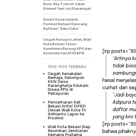
Rute Sky Train di Jalan
Ahmad Yani: Ini Alasannya!
Smart Government:
Pemkot Bekasi Rancang
Aplikasi ‘Satu Data’
Cegah Korupsi Lahan, Wali
Kota Bekasi Teken
Komitmen Bareng KPK dan
[irp posts=”93
Kementerian ATR/BPN
“Artinya 
tidak bisa
POS-POS TERBARU
sambungn
Cegah Kenakalan
Remaja, Kelompok
Faisal menjela
KKN Desa
Karangharja Edukasi
curhat dari se
Siswa MTs di
Pebayuran
“Jadi ba
Pencemaran Kali
Adipura t
Bekasi Kritis! DPRD
daftar mu
Desak Wali Kota Tri
Adhianto Lapor ke
yang kini
Provinsi
[irp posts=”93
Wali Kota Bekasi Siap
Resmikan Jembatan
bahwa pihaknya
Kemang Pratama