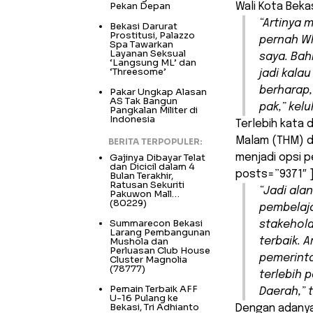
Pekan Depan
Wali Kota Beka
“Artinya 
Bekasi Darurat
Prostitusi, Palazzo
pernah
W
Spa Tawarkan
Layanan Seksual
saya. Bah
‘Langsung ML’ dan
‘Threesome’
jadi kala
berharap,
Pakar Ungkap Alasan
AS Tak Bangun
pak,” kel
Pangkalan Militer di
Indonesia
Terlebih kata 
Malam (THM) d
BERITA TERPOPULER:
Gajinya Dibayar Telat
menjadi opsi pe
dan Dicicil dalam 4
posts=”9371″ 
Bulan Terakhir,
Ratusan Sekuriti
“Jadi ala
Pakuwon Mall…
(80229)
pembelaja
Summarecon Bekasi
stakehol
Larang Pembangunan
Mushola dan
terbaik. A
Perluasan Club House
pemerinta
Cluster Magnolia
(78777)
terlebih 
Pemain Terbaik AFF
Daerah,” 
U-16 Pulang ke
Bekasi, Tri Adhianto
Dengan adanya 