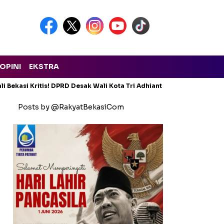
OPINI
EKSTRA
i Bekasi Kritis! DPRD Desak Wali Kota Tri Adhianto Lapor ke Provins
Posts by @RakyatBekasiCom