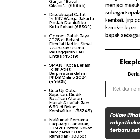
Ganjar “Bocah
Cikunir”…
(66855)
menjadi masukk
sebagai Kepal
Disdukcapil Catat
14.687 Warga Jakarta
kembali. [irp
Pindah Domisili ke
Kota Bekasi
(65304)
kami kedepan, 
bapak sebagai 
Operasi Patuh Jaya
2025 di Bekasi
Dimulai Hari Ini, Simak
7 Sasaran Utama
Pelanggaran Lalu
Lintas
(45319)
Ekspl
SMAN 1 Kota Bekasi
Tolak Atlet
Berprestasi dalam
Berl
PPDB Online 2024
Ketikkan email Anda...
(44608)
Usai Uji Coba
Sepekan, Disdik
Batalkan Aturan
Masuk Sekolah Jam
6.30 di Bekasi,
Kembali ke…
(38345)
Follow Wha
Maklumat Bersama
rakyatbeka
Lagi-lagi Diabaikan,
THM di Bintara Nekat
terbaru set
Beroperasi Saat
Ramadan
(38038)