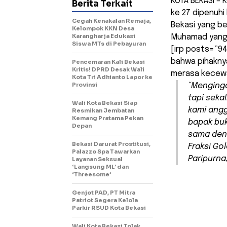
KOTA BEKASI – 
Berita Terkait
ke 27 dipenuhi
Cegah Kenakalan Remaja,
Bekasi yang ber
Kelompok KKN Desa
Karangharja Edukasi
Muhamad yang d
Siswa MTs di Pebayuran
[irp posts=”94
bahwa pihaknya
Pencemaran Kali Bekasi
Kritis! DPRD Desak Wali
merasa kecewa 
Kota Tri Adhianto Lapor ke
Provinsi
“Menginga
tapi seka
Wali Kota Bekasi Siap
kami angg
Resmikan Jembatan
Kemang Pratama Pekan
bapak buk
Depan
sama deng
Bekasi Darurat Prostitusi,
Fraksi Go
Palazzo Spa Tawarkan
Paripurna
Layanan Seksual
‘Langsung ML’ dan
‘Threesome’
Genjot PAD, PT Mitra
Patriot Segera Kelola
Parkir RSUD Kota Bekasi
Wali Kota Bekasi Tolak