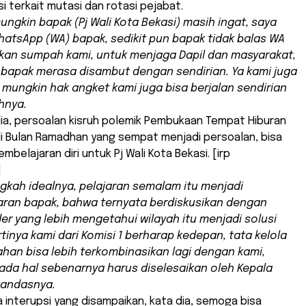
si terkait mutasi dan rotasi pejabat.
mungkin bapak (Pj Wali Kota Bekasi) masih ingat, saya
hatsApp
(WA) bapak, sedikit pun bapak tidak balas WA
kan sumpah kami, untuk menjaga Dapil dan masyarakat,
u bapak merasa disambut dengan sendirian. Ya kami juga
 mungkin hak angket kami juga bisa berjalan sendirian
uhnya.
dia, persoalan kisruh polemik Pembukaan Tempat Hiburan
i Bulan Ramadhan yang sempat menjadi persoalan, bisa
mbelajaran diri untuk Pj Wali Kota Bekasi. [irp
]
ngkah idealnya, pelajaran semalam itu menjadi
ran bapak, bahwa ternyata berdiskusikan dengan
der
yang lebih mengetahui wilayah itu menjadi solusi
rtinya kami dari Komisi 1 berharap kedepan, tata kelola
han bisa lebih terkombinasikan lagi dengan kami,
pada hal sebenarnya harus diselesaikan oleh Kepala
tandasnya.
interupsi yang disampaikan, kata dia, semoga bisa