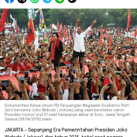
Dokumentasi Ketua Umum PDI Perjuangan Megawati Soekarno Putri
(kiri) bersama Joko Widodo (Jokowi) yang saat berstatus calon
Presiden nomor urut 01 saat kampanye akbar di Solo, Jawa Tengah,
Selasa (09/04/2019) silam.
JAKARTA – Sepanjang Era Pemerintahan Presiden Joko