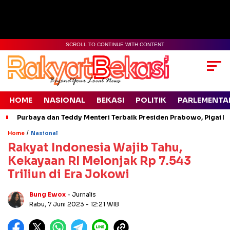
SCROLL TO CONTINUE WITH CONTENT
HOME
NASIONAL
BEKASI
POLITIK
PARLEMENTA
Purbaya dan Teddy Menteri Terbaik Presiden Prabowo, Pigai Pa
/
Home
Nasional
Rakyat Indonesia Wajib Tahu,
Kekayaan RI Melonjak Rp 7.543
Triliun di Era Jokowi
Bung Ewox
- Jurnalis
Rabu, 7 Juni 2023
- 12:21 WIB