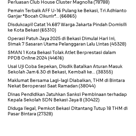
Perluasan Club House Cluster Magnolia
(78788)
Pemain Terbaik AFF U-16 Pulang ke Bekasi, Tri Adhianto
Ganjar “Bocah Cikunir”…
(66865)
Disdukcapil Catat 14.687 Warga Jakarta Pindah Domisili
ke Kota Bekasi
(65310)
Operasi Patuh Jaya 2025 di Bekasi Dimulai Hari Ini,
Simak 7 Sasaran Utama Pelanggaran Lalu Lintas
(45328)
SMAN 1 Kota Bekasi Tolak Atlet Berprestasi dalam
PPDB Online 2024
(44616)
Usai Uji Coba Sepekan, Disdik Batalkan Aturan Masuk
Sekolah Jam 6.30 di Bekasi, Kembali ke…
(38355)
Maklumat Bersama Lagi-lagi Diabaikan, THM di Bintara
Nekat Beroperasi Saat Ramadan
(38044)
Dinas Pendidikan Jatuhkan Sanksi Pembinaan terhadap
Kepala Sekolah SDN Bekasi Jaya 8
(30422)
Diduga Ilegal, Pemkot Bekasi Ditantang Tutup 18 THM di
Pasar Bintara
(27328)