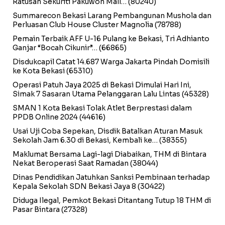
Ratusan Sekuriti Pakuwon Mall…
(80240)
Summarecon Bekasi Larang Pembangunan Mushola dan
Perluasan Club House Cluster Magnolia
(78788)
Pemain Terbaik AFF U-16 Pulang ke Bekasi, Tri Adhianto
Ganjar “Bocah Cikunir”…
(66865)
Disdukcapil Catat 14.687 Warga Jakarta Pindah Domisili
ke Kota Bekasi
(65310)
Operasi Patuh Jaya 2025 di Bekasi Dimulai Hari Ini,
Simak 7 Sasaran Utama Pelanggaran Lalu Lintas
(45328)
SMAN 1 Kota Bekasi Tolak Atlet Berprestasi dalam
PPDB Online 2024
(44616)
Usai Uji Coba Sepekan, Disdik Batalkan Aturan Masuk
Sekolah Jam 6.30 di Bekasi, Kembali ke…
(38355)
Maklumat Bersama Lagi-lagi Diabaikan, THM di Bintara
Nekat Beroperasi Saat Ramadan
(38044)
Dinas Pendidikan Jatuhkan Sanksi Pembinaan terhadap
Kepala Sekolah SDN Bekasi Jaya 8
(30422)
Diduga Ilegal, Pemkot Bekasi Ditantang Tutup 18 THM di
Pasar Bintara
(27328)