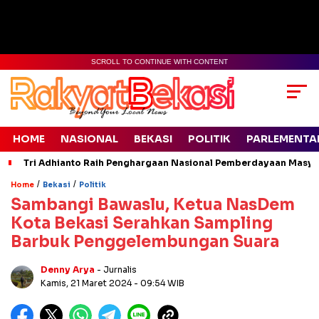
SCROLL TO CONTINUE WITH CONTENT
HOME
NASIONAL
BEKASI
POLITIK
PARLEMENTA
Tri Adhianto Raih Penghargaan Nasional Pemberdayaan Masyara
/
/
Home
Bekasi
Politik
Sambangi Bawaslu, Ketua NasDem
Kota Bekasi Serahkan Sampling
Barbuk Penggelembungan Suara
Denny Arya
- Jurnalis
Kamis, 21 Maret 2024
- 09:54 WIB