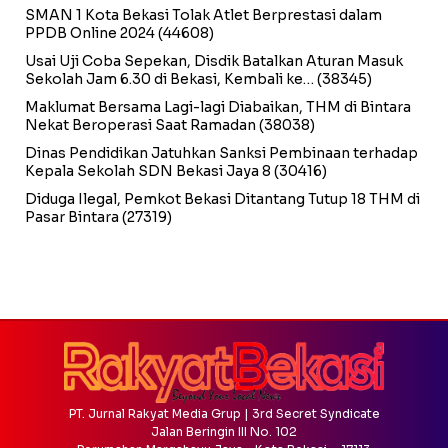
SMAN 1 Kota Bekasi Tolak Atlet Berprestasi dalam
PPDB Online 2024
(44608)
Usai Uji Coba Sepekan, Disdik Batalkan Aturan Masuk
Sekolah Jam 6.30 di Bekasi, Kembali ke…
(38345)
Maklumat Bersama Lagi-lagi Diabaikan, THM di Bintara
Nekat Beroperasi Saat Ramadan
(38038)
Dinas Pendidikan Jatuhkan Sanksi Pembinaan terhadap
Kepala Sekolah SDN Bekasi Jaya 8
(30416)
Diduga Ilegal, Pemkot Bekasi Ditantang Tutup 18 THM di
Pasar Bintara
(27319)
PT. Jurnal Rakyat Media Grup | 3rd Secret Syndicate
Jalan Beringin III No. 102