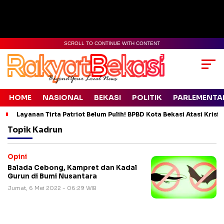
SCROLL TO CONTINUE WITH CONTENT
HOME
NASIONAL
BEKASI
POLITIK
PARLEMENTA
Layanan Tirta Patriot Belum Pulih! BPBD Kota Bekasi Atasi Krisis
Topik
Kadrun
Opini
Balada Cebong, Kampret dan Kadal
Gurun di Bumi Nusantara
Jumat, 6 Mei 2022 - 06:29 WIB