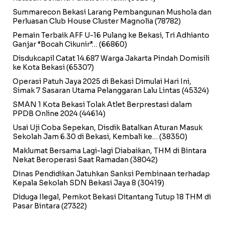
Summarecon Bekasi Larang Pembangunan Mushola dan
Perluasan Club House Cluster Magnolia
(78782)
Pemain Terbaik AFF U-16 Pulang ke Bekasi, Tri Adhianto
Ganjar “Bocah Cikunir”…
(66860)
Disdukcapil Catat 14.687 Warga Jakarta Pindah Domisili
ke Kota Bekasi
(65307)
Operasi Patuh Jaya 2025 di Bekasi Dimulai Hari Ini,
Simak 7 Sasaran Utama Pelanggaran Lalu Lintas
(45324)
SMAN 1 Kota Bekasi Tolak Atlet Berprestasi dalam
PPDB Online 2024
(44614)
Usai Uji Coba Sepekan, Disdik Batalkan Aturan Masuk
Sekolah Jam 6.30 di Bekasi, Kembali ke…
(38350)
Maklumat Bersama Lagi-lagi Diabaikan, THM di Bintara
Nekat Beroperasi Saat Ramadan
(38042)
Dinas Pendidikan Jatuhkan Sanksi Pembinaan terhadap
Kepala Sekolah SDN Bekasi Jaya 8
(30419)
Diduga Ilegal, Pemkot Bekasi Ditantang Tutup 18 THM di
Pasar Bintara
(27322)