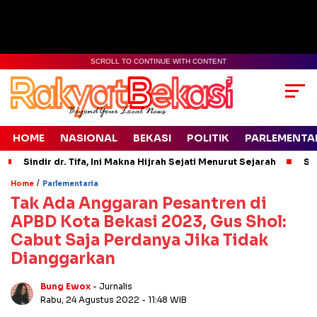
SCROLL TO CONTINUE WITH CONTENT
HOME
NASIONAL
BEKASI
POLITIK
PARLEMENTA
Sindir dr. Tifa, Ini Makna Hijrah Sejati Menurut Sejarah
Si
/
Home
Parlementaria
Tak Ada Anggaran Pesantren di
APBD Kota Bekasi 2023, Gus Shol:
Cabut Saja Perdanya Jika Tidak
Dianggarkan
Bung Ewox
- Jurnalis
Rabu, 24 Agustus 2022
- 11:48 WIB