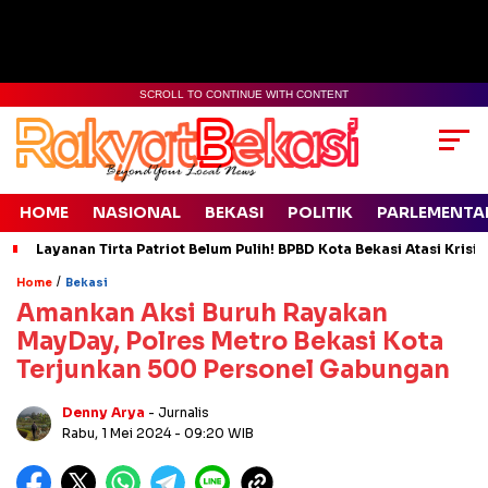
SCROLL TO CONTINUE WITH CONTENT
HOME
NASIONAL
BEKASI
POLITIK
PARLEMENTA
Layanan Tirta Patriot Belum Pulih! BPBD Kota Bekasi Atasi Krisis
/
Home
Bekasi
Amankan Aksi Buruh Rayakan
MayDay, Polres Metro Bekasi Kota
Terjunkan 500 Personel Gabungan
Denny Arya
- Jurnalis
Rabu, 1 Mei 2024
- 09:20 WIB