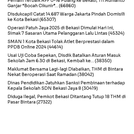
Pemain Terbaik AFF U-16 Pulang ke Bekasi, Tri Adhianto
Ganjar “Bocah Cikunir”…
(66860)
Disdukcapil Catat 14.687 Warga Jakarta Pindah Domisili
ke Kota Bekasi
(65307)
Operasi Patuh Jaya 2025 di Bekasi Dimulai Hari Ini,
Simak 7 Sasaran Utama Pelanggaran Lalu Lintas
(45324)
SMAN 1 Kota Bekasi Tolak Atlet Berprestasi dalam
PPDB Online 2024
(44614)
Usai Uji Coba Sepekan, Disdik Batalkan Aturan Masuk
Sekolah Jam 6.30 di Bekasi, Kembali ke…
(38350)
Maklumat Bersama Lagi-lagi Diabaikan, THM di Bintara
Nekat Beroperasi Saat Ramadan
(38042)
Dinas Pendidikan Jatuhkan Sanksi Pembinaan terhadap
Kepala Sekolah SDN Bekasi Jaya 8
(30419)
Diduga Ilegal, Pemkot Bekasi Ditantang Tutup 18 THM di
Pasar Bintara
(27322)