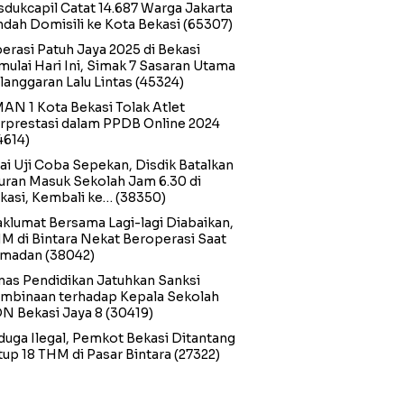
sdukcapil Catat 14.687 Warga Jakarta
ndah Domisili ke Kota Bekasi
(65307)
erasi Patuh Jaya 2025 di Bekasi
mulai Hari Ini, Simak 7 Sasaran Utama
langgaran Lalu Lintas
(45324)
AN 1 Kota Bekasi Tolak Atlet
rprestasi dalam PPDB Online 2024
4614)
ai Uji Coba Sepekan, Disdik Batalkan
uran Masuk Sekolah Jam 6.30 di
kasi, Kembali ke…
(38350)
klumat Bersama Lagi-lagi Diabaikan,
M di Bintara Nekat Beroperasi Saat
madan
(38042)
nas Pendidikan Jatuhkan Sanksi
mbinaan terhadap Kepala Sekolah
N Bekasi Jaya 8
(30419)
duga Ilegal, Pemkot Bekasi Ditantang
tup 18 THM di Pasar Bintara
(27322)