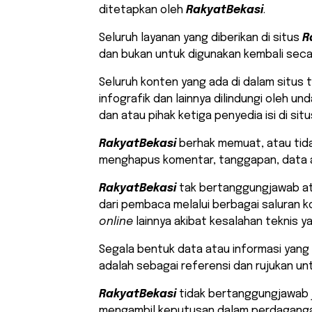
ditetapkan oleh
RakyatBekasi
.
Seluruh layanan yang diberikan di situs
R
dan bukan untuk digunakan kembali seca
Seluruh konten yang ada di dalam situs te
infografik dan lainnya dilindungi oleh un
dan atau pihak ketiga penyedia isi di situs
RakyatBekasi
berhak memuat, atau tid
menghapus komentar, tanggapan, data a
RakyatBekasi
tak bertanggungjawab at
dari pembaca melalui berbagai saluran k
online
lainnya akibat kesalahan teknis y
Segala bentuk data atau informasi yang d
adalah sebagai referensi dan rujukan u
RakyatBekasi
tidak bertanggungjawab j
mengambil keputusan dalam perdagangan 