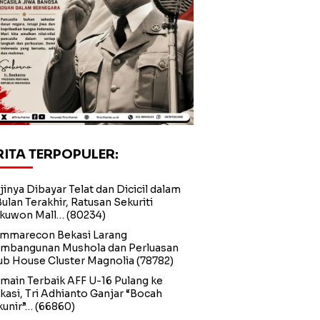
RITA TERPOPULER:
jinya Dibayar Telat dan Dicicil dalam
Bulan Terakhir, Ratusan Sekuriti
kuwon Mall…
(80234)
mmarecon Bekasi Larang
mbangunan Mushola dan Perluasan
ub House Cluster Magnolia
(78782)
main Terbaik AFF U-16 Pulang ke
kasi, Tri Adhianto Ganjar “Bocah
kunir”…
(66860)