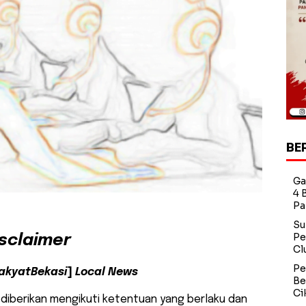
BE
Ga
4 
Pa
Su
Pe
isclaimer
Cl
Pe
akyatBekasi
]
Local News
Be
Ci
 diberikan mengikuti ketentuan yang berlaku dan