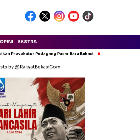
OPINI
EKSTRA
isikan Provokator Pedagang Pasar Baru Bekasi
Pencemaran Kali
sts by @RakyatBekasiCom