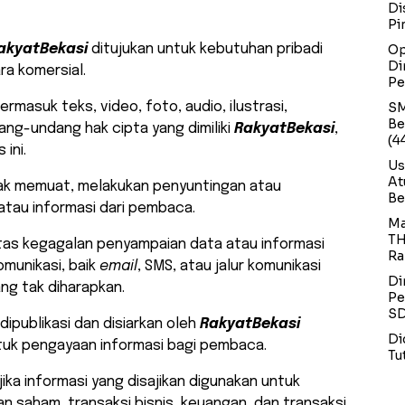
Di
Pi
akyatBekasi
ditujukan untuk kebutuhan pribadi
Op
Di
ra komersial.
Pe
rmasuk teks, video, foto, audio, ilustrasi,
SM
Be
dang-undang hak cipta yang dimiliki
RakyatBekasi
,
(4
 ini.
Us
At
ak memuat, melakukan penyuntingan atau
Be
tau informasi dari pembaca.
Ma
TH
as kegagalan penyampaian data atau informasi
Ra
omunikasi, baik
email
, SMS, atau jalur komunikasi
Di
ang tak diharapkan.
Pe
SD
ipublikasi dan disiarkan oleh
RakyatBekasi
Di
ntuk pengayaan informasi bagi pembaca.
Tu
ika informasi yang disajikan digunakan untuk
saham, transaksi bisnis, keuangan, dan transaksi