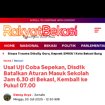
SCROLL TO CONTINUE WITH CONTENT
HOME
NASIONAL
BEKASI
POLITIK
PARLEMENTA
Siswa Trauma Dibully Guru, Kepsek SMKN 1 Kota Bekasi Bung
/
Home
Bekasi
Usai Uji Coba Sepekan, Disdik
Batalkan Aturan Masuk Sekolah
Jam 6.30 di Bekasi, Kembali ke
Pukul 07.00
Denny Arya
- Jurnalis
Minggu, 20 Juli 2025
- 12:30 WIB