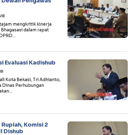
ot Dewan Pengawas
WIB
tajam mengkritik kinerja
Bhagasasi dalam rapat
g DPRD…
i Evaluasi Kadishub
IB
i Kota Bekasi, Tri Adhianto,
la Dinas Perhubungan
sakan…
 Rupiah, Komisi 2
l Dishub