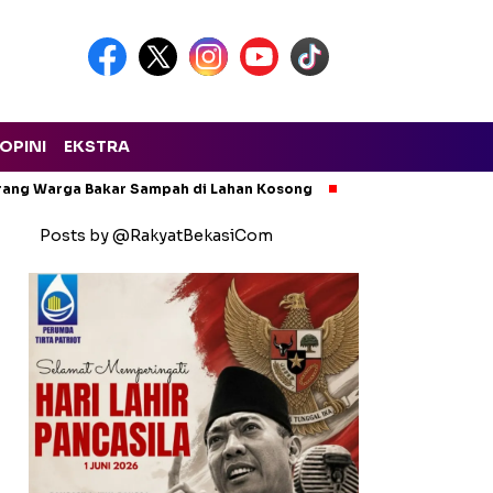
OPINI
EKSTRA
arang Warga Bakar Sampah di Lahan Kosong
Ngeri! Lapak Rong
Posts by @RakyatBekasiCom