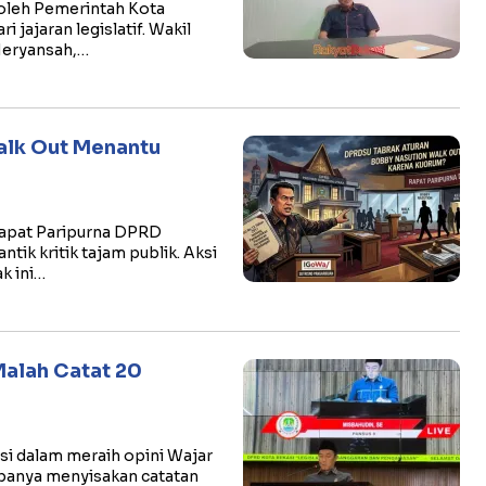
oleh Pemerintah Kota
 jajaran legislatif. Wakil
Heryansah,…
alk Out Menantu
Rapat Paripurna DPRD
k kritik tajam publik. Aksi
k ini…
Malah Catat 20
si dalam meraih opini Wajar
upanya menyisakan catatan