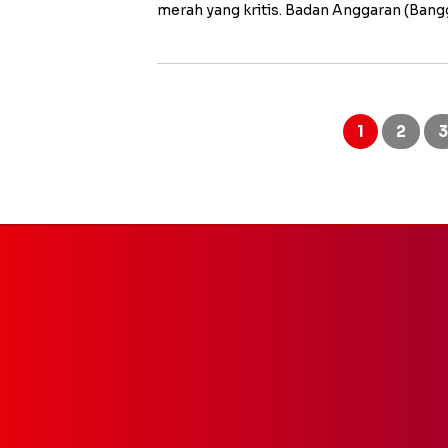
merah yang kritis. Badan Anggaran (Bang
Paginasi
pos
1
2
3