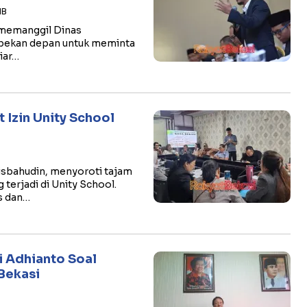
IB
 memanggil Dinas
 pekan depan untuk meminta
liar…
Izin Unity School
isbahudin, menyoroti tajam
terjadi di Unity School.
s dan…
ri Adhianto Soal
Bekasi