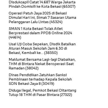
Disdukcapil Catat 14.687 Warga Jakarta
Pindah Domisili ke Kota Bekasi
(65307)
Operasi Patuh Jaya 2025 di Bekasi
Dimulai Hari Ini, Simak 7 Sasaran Utama
Pelanggaran Lalu Lintas
(45324)
SMAN 1 Kota Bekasi Tolak Atlet
Berprestasi dalam PPDB Online 2024
(44614)
Usai Uji Coba Sepekan, Disdik Batalkan
Aturan Masuk Sekolah Jam 6.30 di
Bekasi, Kembali ke…
(38350)
Maklumat Bersama Lagi-lagi Diabaikan,
THM di Bintara Nekat Beroperasi Saat
Ramadan
(38042)
Dinas Pendidikan Jatuhkan Sanksi
Pembinaan terhadap Kepala Sekolah
SDN Bekasi Jaya 8
(30419)
Diduga Ilegal, Pemkot Bekasi Ditantang
Tutup 18 THM di Pasar Bintara
(27322)