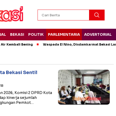
NAL
BEKASI
POLITIK
PARLEMENTARIA
ADVERTORIAL
 Air Kembali Bening
Waspada El Nino, Disdamkarmat Bekasi L
a Bekasi Sentil
WIB
an 2026, Komisi 2 DPRD Kota
ap kinerja sejumlah
ingkungan Pemkot…