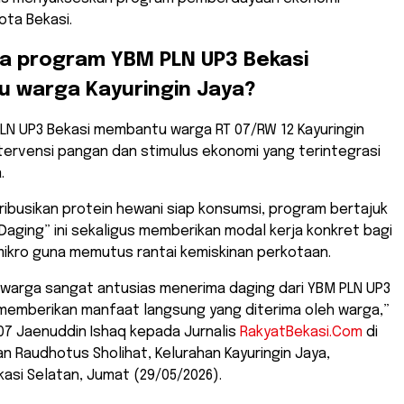
ota Bekasi.
a program YBM PLN UP3 Bekasi
 warga Kayuringin Jaya?
LN UP3 Bekasi membantu warga RT 07/RW 12 Kayuringin
ntervensi pangan dan stimulus ekonomi yang terintegrasi
.
ribusikan protein hewani siap konsumsi, program bertajuk
Daging” ini sekaligus memberikan modal kerja konkret bagi
mikro guna memutus rantai kemiskinan perkotaan.
h, warga sangat antusias menerima daging dari YBM PLN UP3
i memberikan manfaat langsung yang diterima oleh warga,”
07 Jaenuddin Ishaq kepada Jurnalis
RakyatBekasi.Com
di
 Raudhotus Sholihat, Kelurahan Kayuringin Jaya,
asi Selatan, Jumat (29/05/2026).