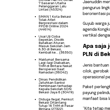
​Jaenuddin me
7 Sasaran Utama
Pelanggaran Lalu
pengurus ling
Lintas
(45324)
berorientasi 
SMAN 1 Kota Bekasi
Tolak Atlet
Berprestasi dalam
Guyub warga jug
PPDB Online 2024
(44614)
agenda Kongko
vertikal denga
Usai Uji Coba
Sepekan, Disdik
Batalkan Aturan
​Apa saja
Masuk Sekolah Jam
6.30 di Bekasi,
Kembali ke…
(38350)
PLN di Be
Maklumat Bersama
Lagi-lagi Diabaikan,
​Jenis bantua
THM di Bintara Nekat
Beroperasi Saat
cilok, gerobak
Ramadan
(38042)
operasional pe
Dinas Pendidikan
Jatuhkan Sanksi
Pembinaan terhadap
Paket perlengk
Kepala Sekolah SDN
Bekasi Jaya 8
(30419)
payung pelindu
manfaat bisa l
Diduga Ilegal, Pemkot
Bekasi Ditantang
Tutup 18 THM di Pasar
​”Kita tetap m
Bintara
(27322)