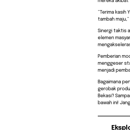
mereka akibat
​”Terima kasih
tambah maju,”
​Sinergi taktis
elemen masyar
mengakselerasi
Pemberian mod
menggeser sta
menjadi pembay
​Bagaimana pe
gerobak produk
Bekasi? Sampai
bawah ini! Jang
Ekspl