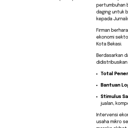
pertumbuhan bi
daging untuk b
kepada Jurnal
​Firman berhar
ekonomi sekto
Kota Bekasi.
Berdasarkan dat
didistribusika
Total Pene
Bantuan Log
Stimulus Sa
jualan, komp
​Intervensi ek
usaha mikro se