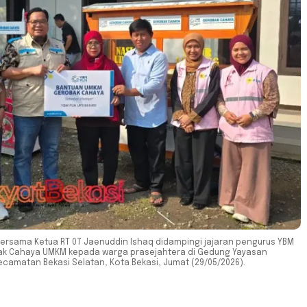
bersama Ketua RT 07 Jaenuddin Ishaq didampingi jajaran pengurus YBM
ak Cahaya UMKM kepada warga prasejahtera di Gedung Yayasan
ecamatan Bekasi Selatan, Kota Bekasi, Jumat (29/05/2026).