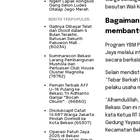
Ngeri! Lapak Rongsok
Gang Selon Ludes
besutan Wali K
Dilalap Jago Merah
BERITA TERPOPULER:
​Bagaiman
Gajinya Dibayar Telat
dan Dicicil dalam 4
membantu
Bulan Terakhir,
Ratusan Sekuriti
Pakuwon Mall…
​Program YBM P
(80234)
Jaya melalui i
Summarecon Bekasi
Larang Pembangunan
secara berkala
Mushola dan
Perluasan Club House
Cluster Magnolia
Selain mendist
(78782)
“Tebar Berkah 
Pemain Terbaik AFF
pelaku usaha 
U-16 Pulang ke
Bekasi, Tri Adhianto
Ganjar “Bocah
​”Alhamdulilla
Cikunir”…
(66860)
Bekasi. Dan in
Disdukcapil Catat
14.687 Warga Jakarta
kata Ketua RT 
Pindah Domisili ke
Kota Bekasi
(65307)
Gedung Yayasan
Kecamatan Bek
Operasi Patuh Jaya
2025 di Bekasi
Dimulai Hari Ini, Simak