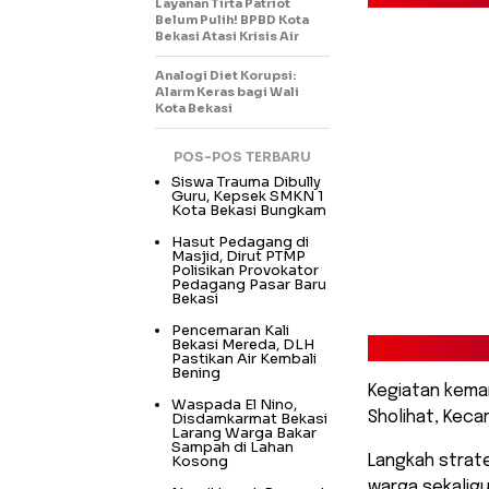
Layanan Tirta Patriot
Belum Pulih! BPBD Kota
Bekasi Atasi Krisis Air
Analogi Diet Korupsi:
Alarm Keras bagi Wali
Kota Bekasi
POS-POS TERBARU
Siswa Trauma Dibully
Guru, Kepsek SMKN 1
Kota Bekasi Bungkam
Hasut Pedagang di
Masjid, Dirut PTMP
Polisikan Provokator
Pedagang Pasar Baru
Bekasi
Pencemaran Kali
Bekasi Mereda, DLH
Pastikan Air Kembali
Bening
Kegiatan kema
Waspada El Nino,
Sholihat, Keca
Disdamkarmat Bekasi
Larang Warga Bakar
Sampah di Lahan
Kosong
Langkah strat
warga sekali