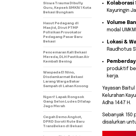
Kolaborasi 
Siswa Trauma Dibully
Guru, Kepsek SMKN 1 Kota
Kayuringin J
Bekasi Bungkam
Volume Ban
Hasut Pedagang di
Masjid, Dirut PTMP
modal UMKM 
Polisikan Provokator
Pedagang Pasar Baru
Bekasi
Lokasi & W
Raudhotus Sh
Pencemaran Kali Bekasi
Mereda, DLH Pastikan Air
Pemberday
Kembali Bening
produktif b
Waspada El Nino,
kerja.
Disdamkarmat Bekasi
Larang Warga Bakar
Sampah di Lahan Kosong
​Yayasan Baitu
Kelurahan Kayu
Ngeri! Lapak Rongsok
Gang Selon Ludes Dilalap
Adha 1447 H.
Jago Merah
Sebanyak 150 
Cegah Demo Angkot,
DPRD Soroti Rute Baru
disalurkan un
TransBeken di Bekasi