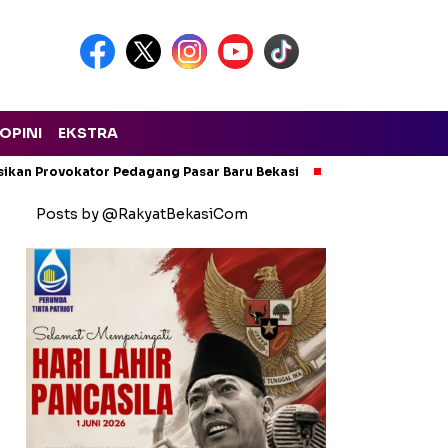
OPINI
EKSTRA
isikan Provokator Pedagang Pasar Baru Bekasi
Pencemaran Kali
Posts by @RakyatBekasiCom