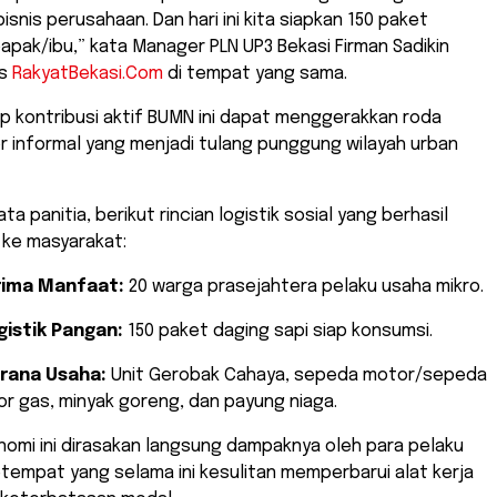
snis perusahaan. Dan hari ini kita siapkan 150 paket
apak/ibu,” kata Manager PLN UP3 Bekasi Firman Sadikin
is
RakyatBekasi.Com
di tempat yang sama.
ap kontribusi aktif BUMN ini dapat menggerakkan roda
r informal yang menjadi tulang punggung wilayah urban
a panitia, berikut rincian logistik sosial yang berhasil
n ke masyarakat:
rima Manfaat:
20 warga prasejahtera pelaku usaha mikro.
istik Pangan:
150 paket daging sapi siap konsumsi.
rana Usaha:
Unit Gerobak Cahaya, sepeda motor/sepeda
or gas, minyak goreng, dan payung niaga.
onomi ini dirasakan langsung dampaknya oleh para pelaku
tempat yang selama ini kesulitan memperbarui alat kerja