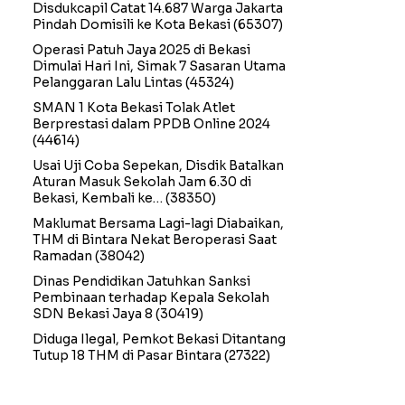
Disdukcapil Catat 14.687 Warga Jakarta
Pindah Domisili ke Kota Bekasi
(65307)
Operasi Patuh Jaya 2025 di Bekasi
Dimulai Hari Ini, Simak 7 Sasaran Utama
Pelanggaran Lalu Lintas
(45324)
SMAN 1 Kota Bekasi Tolak Atlet
Berprestasi dalam PPDB Online 2024
(44614)
Usai Uji Coba Sepekan, Disdik Batalkan
Aturan Masuk Sekolah Jam 6.30 di
Bekasi, Kembali ke…
(38350)
Maklumat Bersama Lagi-lagi Diabaikan,
THM di Bintara Nekat Beroperasi Saat
Ramadan
(38042)
Dinas Pendidikan Jatuhkan Sanksi
Pembinaan terhadap Kepala Sekolah
SDN Bekasi Jaya 8
(30419)
Diduga Ilegal, Pemkot Bekasi Ditantang
Tutup 18 THM di Pasar Bintara
(27322)