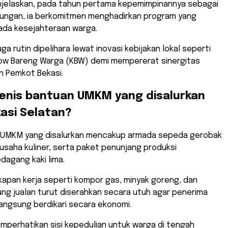
njelaskan, pada tahun pertama kepemimpinannya sebagai
kungan, ia berkomitmen menghadirkan program yang
pada kesejahteraan warga.
a rutin dipelihara lewat inovasi kebijakan lokal seperti
w Bareng Warga (KBW) demi mempererat sinergitas
n Pemkot Bekasi.
 jenis bantuan UMKM yang disalurkan
kasi Selatan?
n UMKM yang disalurkan mencakup armada sepeda gerobak
 usaha kuliner, serta paket penunjang produksi
dagang kaki lima.
apan kerja seperti kompor gas, minyak goreng, dan
ng jualan turut diserahkan secara utuh agar penerima
angsung berdikari secara ekonomi.
emperhatikan sisi kepedulian untuk warga di tengah