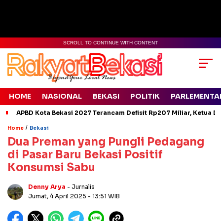
SCROLL TO CONTINUE WITH CONTENT
HOME
NASIONAL
BEKASI
POLITIK
PARLEMENTA
APBD Kota Bekasi 2027 Terancam Defisit Rp207 Miliar, Ketua D
/
Home
Bekasi
Dua Preman yang Pungli Pedagang
di Pasar Baru Bekasi Positif
Konsumsi Sabu
Denny Arya
- Jurnalis
Jumat, 4 April 2025
- 13:51 WIB