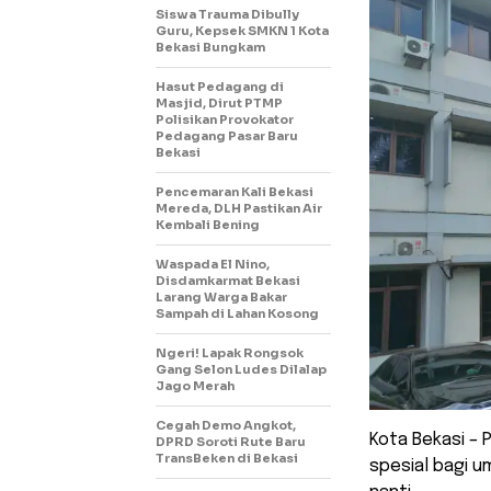
Siswa Trauma Dibully
Guru, Kepsek SMKN 1 Kota
Bekasi Bungkam
Hasut Pedagang di
Masjid, Dirut PTMP
Polisikan Provokator
Pedagang Pasar Baru
Bekasi
Pencemaran Kali Bekasi
Mereda, DLH Pastikan Air
Kembali Bening
Waspada El Nino,
Disdamkarmat Bekasi
Larang Warga Bakar
Sampah di Lahan Kosong
Ngeri! Lapak Rongsok
Gang Selon Ludes Dilalap
Jago Merah
Cegah Demo Angkot,
Kota Bekasi – 
DPRD Soroti Rute Baru
TransBeken di Bekasi
spesial bagi um