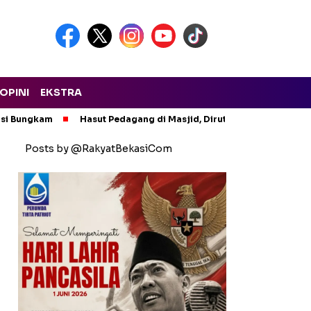
OPINI
EKSTRA
asi Bungkam
Hasut Pedagang di Masjid, Dirut PTMP Polisikan P
Posts by @RakyatBekasiCom