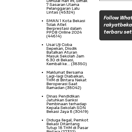
Dimulai Hari Ini, Simak
7 Sasaran Utama
Pelanggaran Lalu
Lintas
(45324)
Follow Wha
SMAN 1 Kota Bekasi
Tolak Atlet
rakyatbeka
Berprestasi dalam
PPDB Online 2024
terbaru set
(44614)
Usai Uji Coba
Sepekan, Disdik
Batalkan Aturan
Masuk Sekolah Jam
6.30 di Bekasi,
Kembali ke…
(38350)
Maklumat Bersama
Lagi-lagi Diabaikan,
THM di Bintara Nekat
Beroperasi Saat
Ramadan
(38042)
Dinas Pendidikan
Jatuhkan Sanksi
Pembinaan terhadap
Kepala Sekolah SDN
Bekasi Jaya 8
(30419)
Diduga Ilegal, Pemkot
Bekasi Ditantang
Tutup 18 THM di Pasar
Bintara
(27322)