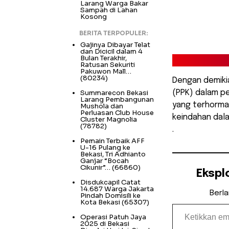
Larang Warga Bakar
Sampah di Lahan
Kosong
BERITA TERPOPULER:
Gajinya Dibayar Telat
dan Dicicil dalam 4
Bulan Terakhir,
Ratusan Sekuriti
Pakuwon Mall…
(80234)
Dengan demiki
Summarecon Bekasi
(PPK) dalam pe
Larang Pembangunan
yang terhorma
Mushola dan
Perluasan Club House
keindahan dalam
Cluster Magnolia
(78782)
.
Pemain Terbaik AFF
U-16 Pulang ke
Bekasi, Tri Adhianto
Ganjar “Bocah
Cikunir”…
(66860)
Ekspl
Disdukcapil Catat
14.687 Warga Jakarta
Berl
Pindah Domisili ke
Kota Bekasi
(65307)
Ketikkan email Anda...
Operasi Patuh Jaya
2025 di Bekasi