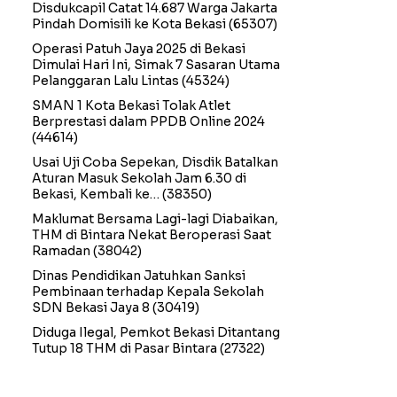
Disdukcapil Catat 14.687 Warga Jakarta
Pindah Domisili ke Kota Bekasi
(65307)
Operasi Patuh Jaya 2025 di Bekasi
Dimulai Hari Ini, Simak 7 Sasaran Utama
Pelanggaran Lalu Lintas
(45324)
SMAN 1 Kota Bekasi Tolak Atlet
Berprestasi dalam PPDB Online 2024
(44614)
Usai Uji Coba Sepekan, Disdik Batalkan
Aturan Masuk Sekolah Jam 6.30 di
Bekasi, Kembali ke…
(38350)
Maklumat Bersama Lagi-lagi Diabaikan,
THM di Bintara Nekat Beroperasi Saat
Ramadan
(38042)
Dinas Pendidikan Jatuhkan Sanksi
Pembinaan terhadap Kepala Sekolah
SDN Bekasi Jaya 8
(30419)
Diduga Ilegal, Pemkot Bekasi Ditantang
Tutup 18 THM di Pasar Bintara
(27322)