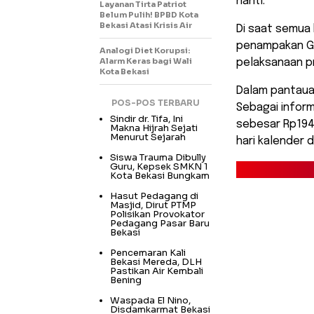
nanti.
Layanan Tirta Patriot
Belum Pulih! BPBD Kota
Bekasi Atasi Krisis Air
Di saat semua 
penampakan Ge
Analogi Diet Korupsi:
Alarm Keras bagi Wali
pelaksanaan p
Kota Bekasi
Dalam pantauan
POS-POS TERBARU
Sebagai inform
Sindir dr. Tifa, Ini
sebesar Rp194
Makna Hijrah Sejati
Menurut Sejarah
hari kalender d
Siswa Trauma Dibully
Guru, Kepsek SMKN 1
Kota Bekasi Bungkam
Hasut Pedagang di
Masjid, Dirut PTMP
Polisikan Provokator
Pedagang Pasar Baru
Bekasi
Pencemaran Kali
Bekasi Mereda, DLH
Pastikan Air Kembali
Bening
Waspada El Nino,
Disdamkarmat Bekasi