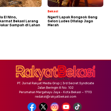
Bekasi
 El Nino,
Ngeri! Lapak Rongsok Gang
armat Bekasi Larang
Selon Ludes Dilalap Jago
akar Sampah di Lahan
Merah
PT. Jurnal Rakyat Media Grup | 3rd Secret Syndicate
Jalan Beringin III No. 102
Perumahan Margahayu Jaya - Kota Bekasi – 17113
redaksi@rakyatbekasi.com