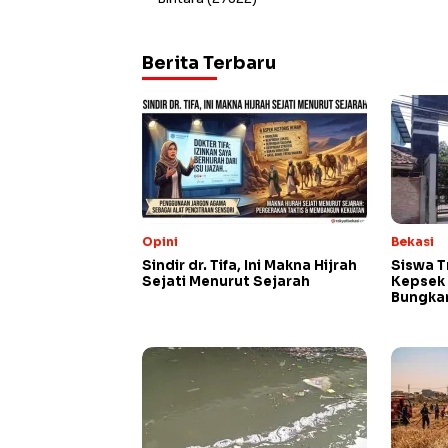
Berita Terbaru
Opini
Bekasi
Sindir dr. Tifa, Ini Makna Hijrah
Siswa T
Sejati Menurut Sejarah
Kepsek 
Bungk