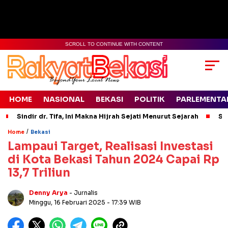
SCROLL TO CONTINUE WITH CONTENT
HOME
NASIONAL
BEKASI
POLITIK
PARLEMENTA
Sindir dr. Tifa, Ini Makna Hijrah Sejati Menurut Sejarah
Si
/
Home
Bekasi
Lampaui Target, Realisasi Investasi
di Kota Bekasi Tahun 2024 Capai Rp
13,7 Triliun
Denny Arya
- Jurnalis
Minggu, 16 Februari 2025
- 17:39 WIB