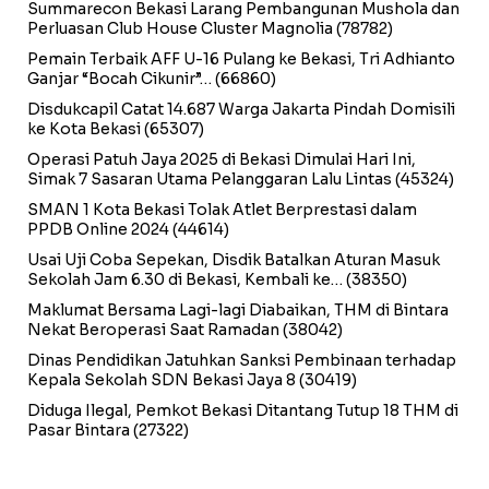
Summarecon Bekasi Larang Pembangunan Mushola dan
Perluasan Club House Cluster Magnolia
(78782)
Pemain Terbaik AFF U-16 Pulang ke Bekasi, Tri Adhianto
Ganjar “Bocah Cikunir”…
(66860)
Disdukcapil Catat 14.687 Warga Jakarta Pindah Domisili
ke Kota Bekasi
(65307)
Operasi Patuh Jaya 2025 di Bekasi Dimulai Hari Ini,
Simak 7 Sasaran Utama Pelanggaran Lalu Lintas
(45324)
SMAN 1 Kota Bekasi Tolak Atlet Berprestasi dalam
PPDB Online 2024
(44614)
Usai Uji Coba Sepekan, Disdik Batalkan Aturan Masuk
Sekolah Jam 6.30 di Bekasi, Kembali ke…
(38350)
Maklumat Bersama Lagi-lagi Diabaikan, THM di Bintara
Nekat Beroperasi Saat Ramadan
(38042)
Dinas Pendidikan Jatuhkan Sanksi Pembinaan terhadap
Kepala Sekolah SDN Bekasi Jaya 8
(30419)
Diduga Ilegal, Pemkot Bekasi Ditantang Tutup 18 THM di
Pasar Bintara
(27322)