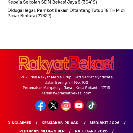
Kepala Sekolah SDN Bekasi Jaya 8
(30419)
Diduga Ilegal, Pemkot Bekasi Ditantang Tutup 18 THM di
Pasar Bintara
(27322)
PT. Jurnal Rakyat Media Grup | 3rd Secret Syndicate
Jalan Beringin III No. 102
Perumahan Margahayu Jaya - Kota Bekasi – 17113
redaksi@rakyatbekasi.com
DISCLAIMER
KEBIJAKAN PRIVASI
MEDIAKIT 2026
PEDOMAN MEDIA SIBER
RATE CARD 2026