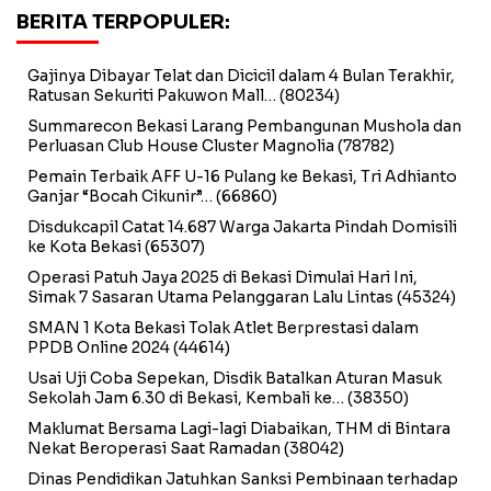
BERITA TERPOPULER:
Gajinya Dibayar Telat dan Dicicil dalam 4 Bulan Terakhir,
Ratusan Sekuriti Pakuwon Mall…
(80234)
Summarecon Bekasi Larang Pembangunan Mushola dan
Perluasan Club House Cluster Magnolia
(78782)
Pemain Terbaik AFF U-16 Pulang ke Bekasi, Tri Adhianto
Ganjar “Bocah Cikunir”…
(66860)
Disdukcapil Catat 14.687 Warga Jakarta Pindah Domisili
ke Kota Bekasi
(65307)
Operasi Patuh Jaya 2025 di Bekasi Dimulai Hari Ini,
Simak 7 Sasaran Utama Pelanggaran Lalu Lintas
(45324)
SMAN 1 Kota Bekasi Tolak Atlet Berprestasi dalam
PPDB Online 2024
(44614)
Usai Uji Coba Sepekan, Disdik Batalkan Aturan Masuk
Sekolah Jam 6.30 di Bekasi, Kembali ke…
(38350)
Maklumat Bersama Lagi-lagi Diabaikan, THM di Bintara
Nekat Beroperasi Saat Ramadan
(38042)
Dinas Pendidikan Jatuhkan Sanksi Pembinaan terhadap