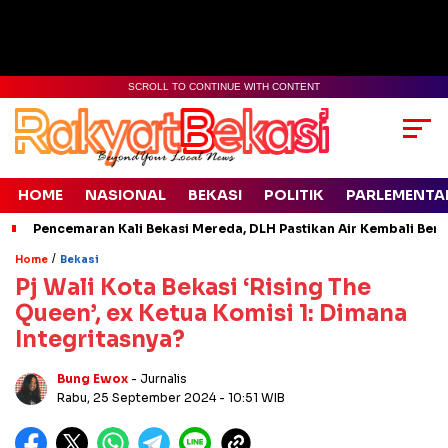
SCROLL TO CONTINUE WITH CONTENT
HOME
NASIONAL
BEKASI
POLITIK
PARLEMENTA
Pencemaran Kali Bekasi Mereda, DLH Pastikan Air Kembali Ben
/
Home
Bekasi
Pj Wali Kota Bekasi ‘Rising The
Queen’, ex Ketua Komisi 1: Dimana
Integritasnya?
Bung Ewox
- Jurnalis
Rabu, 25 September 2024
- 10:51 WIB