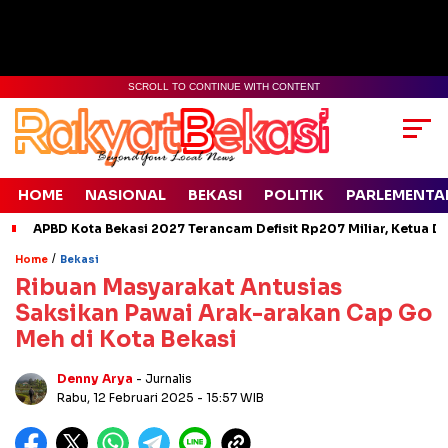
SCROLL TO CONTINUE WITH CONTENT
HOME
NASIONAL
BEKASI
POLITIK
PARLEMENTA
APBD Kota Bekasi 2027 Terancam Defisit Rp207 Miliar, Ketua D
/
Home
Bekasi
Ribuan Masyarakat Antusias
Saksikan Pawai Arak-arakan Cap Go
Meh di Kota Bekasi
Denny Arya
- Jurnalis
Rabu, 12 Februari 2025
- 15:57 WIB