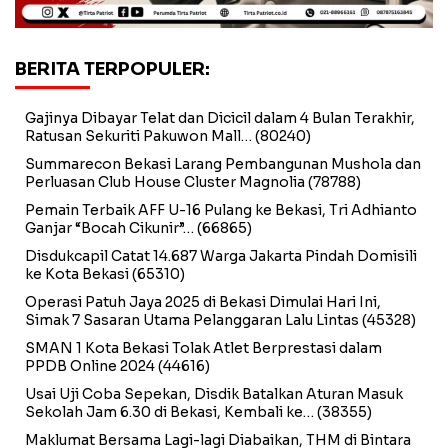
BERITA TERPOPULER:
Gajinya Dibayar Telat dan Dicicil dalam 4 Bulan Terakhir,
Ratusan Sekuriti Pakuwon Mall…
(80240)
Summarecon Bekasi Larang Pembangunan Mushola dan
Perluasan Club House Cluster Magnolia
(78788)
Pemain Terbaik AFF U-16 Pulang ke Bekasi, Tri Adhianto
Ganjar “Bocah Cikunir”…
(66865)
Disdukcapil Catat 14.687 Warga Jakarta Pindah Domisili
ke Kota Bekasi
(65310)
Operasi Patuh Jaya 2025 di Bekasi Dimulai Hari Ini,
Simak 7 Sasaran Utama Pelanggaran Lalu Lintas
(45328)
SMAN 1 Kota Bekasi Tolak Atlet Berprestasi dalam
PPDB Online 2024
(44616)
Usai Uji Coba Sepekan, Disdik Batalkan Aturan Masuk
Sekolah Jam 6.30 di Bekasi, Kembali ke…
(38355)
Maklumat Bersama Lagi-lagi Diabaikan, THM di Bintara