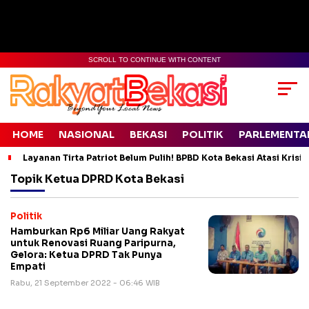
SCROLL TO CONTINUE WITH CONTENT
HOME
NASIONAL
BEKASI
POLITIK
PARLEMENTA
Layanan Tirta Patriot Belum Pulih! BPBD Kota Bekasi Atasi Krisis
Topik
Ketua DPRD Kota Bekasi
Politik
Hamburkan Rp6 Miliar Uang Rakyat
untuk Renovasi Ruang Paripurna,
Gelora: Ketua DPRD Tak Punya
Empati
Rabu, 21 September 2022 - 06:46 WIB