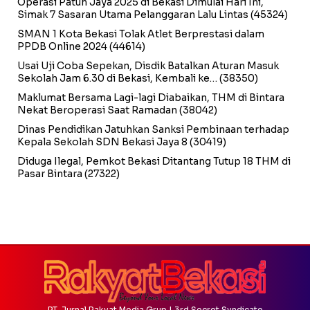
Operasi Patuh Jaya 2025 di Bekasi Dimulai Hari Ini,
Simak 7 Sasaran Utama Pelanggaran Lalu Lintas
(45324)
SMAN 1 Kota Bekasi Tolak Atlet Berprestasi dalam
PPDB Online 2024
(44614)
Usai Uji Coba Sepekan, Disdik Batalkan Aturan Masuk
Sekolah Jam 6.30 di Bekasi, Kembali ke…
(38350)
Maklumat Bersama Lagi-lagi Diabaikan, THM di Bintara
Nekat Beroperasi Saat Ramadan
(38042)
Dinas Pendidikan Jatuhkan Sanksi Pembinaan terhadap
Kepala Sekolah SDN Bekasi Jaya 8
(30419)
Diduga Ilegal, Pemkot Bekasi Ditantang Tutup 18 THM di
Pasar Bintara
(27322)
PT. Jurnal Rakyat Media Grup | 3rd Secret Syndicate