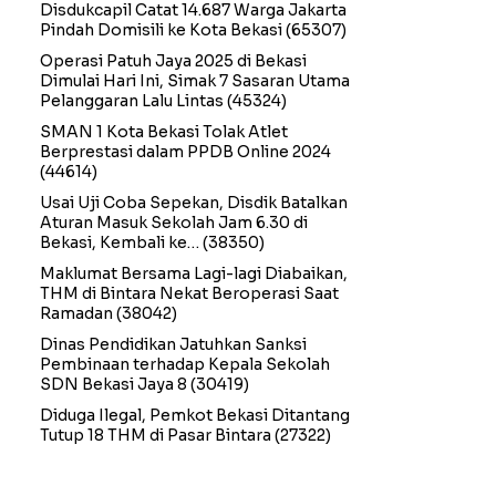
Disdukcapil Catat 14.687 Warga Jakarta
Pindah Domisili ke Kota Bekasi
(65307)
Operasi Patuh Jaya 2025 di Bekasi
Dimulai Hari Ini, Simak 7 Sasaran Utama
Pelanggaran Lalu Lintas
(45324)
SMAN 1 Kota Bekasi Tolak Atlet
Berprestasi dalam PPDB Online 2024
(44614)
Usai Uji Coba Sepekan, Disdik Batalkan
Aturan Masuk Sekolah Jam 6.30 di
Bekasi, Kembali ke…
(38350)
Maklumat Bersama Lagi-lagi Diabaikan,
THM di Bintara Nekat Beroperasi Saat
Ramadan
(38042)
Dinas Pendidikan Jatuhkan Sanksi
Pembinaan terhadap Kepala Sekolah
SDN Bekasi Jaya 8
(30419)
Diduga Ilegal, Pemkot Bekasi Ditantang
Tutup 18 THM di Pasar Bintara
(27322)