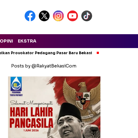
OPINI
EKSTRA
isikan Provokator Pedagang Pasar Baru Bekasi
Pencemaran Kali
Posts by @RakyatBekasiCom