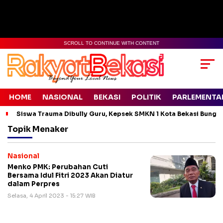
SCROLL TO CONTINUE WITH CONTENT
HOME
NASIONAL
BEKASI
POLITIK
PARLEMENTA
Siswa Trauma Dibully Guru, Kepsek SMKN 1 Kota Bekasi Bung
Topik
Menaker
Nasional
Menko PMK: Perubahan Cuti
Bersama Idul Fitri 2023 Akan Diatur
dalam Perpres
Selasa, 4 April 2023 - 15:27 WIB