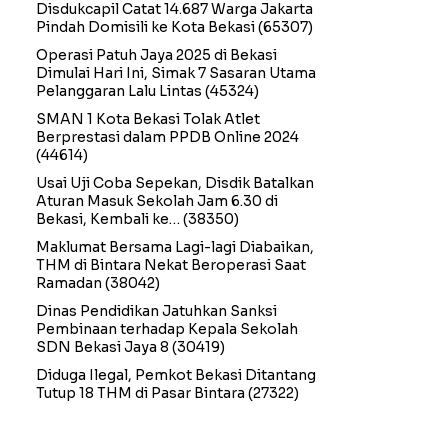
Disdukcapil Catat 14.687 Warga Jakarta
Pindah Domisili ke Kota Bekasi
(65307)
Operasi Patuh Jaya 2025 di Bekasi
Dimulai Hari Ini, Simak 7 Sasaran Utama
Pelanggaran Lalu Lintas
(45324)
SMAN 1 Kota Bekasi Tolak Atlet
Berprestasi dalam PPDB Online 2024
(44614)
Usai Uji Coba Sepekan, Disdik Batalkan
Aturan Masuk Sekolah Jam 6.30 di
Bekasi, Kembali ke…
(38350)
Maklumat Bersama Lagi-lagi Diabaikan,
THM di Bintara Nekat Beroperasi Saat
Ramadan
(38042)
Dinas Pendidikan Jatuhkan Sanksi
Pembinaan terhadap Kepala Sekolah
SDN Bekasi Jaya 8
(30419)
Diduga Ilegal, Pemkot Bekasi Ditantang
Tutup 18 THM di Pasar Bintara
(27322)