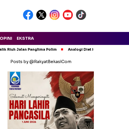
OPINI
EKSTRA
lik Riuh Jalan Panglima Polim
Analogi Diet Korupsi: Alarm Ker
Posts by @RakyatBekasiCom