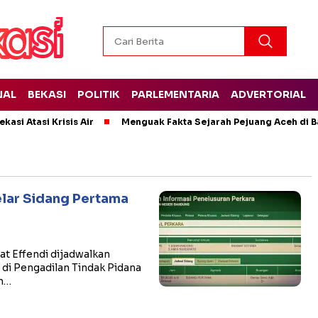
NAL
BEKASI
POLITIK
PARLEMENTARIA
ADVERTORIAL
kasi Atasi Krisis Air
Menguak Fakta Sejarah Pejuang Aceh di Ba
elar Sidang Pertama
t Effendi dijadwalkan
, di Pengadilan Tindak Pidana
an…