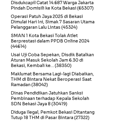
Disdukcapil Catat 14.687 Warga Jakarta
Pindah Domisili ke Kota Bekasi
(65307)
Operasi Patuh Jaya 2025 di Bekasi
Dimulai Hari Ini, Simak 7 Sasaran Utama
Pelanggaran Lalu Lintas
(45324)
SMAN 1 Kota Bekasi Tolak Atlet
Berprestasi dalam PPDB Online 2024
(44614)
Usai Uji Coba Sepekan, Disdik Batalkan
Aturan Masuk Sekolah Jam 6.30 di
Bekasi, Kembali ke…
(38350)
Maklumat Bersama Lagi-lagi Diabaikan,
THM di Bintara Nekat Beroperasi Saat
Ramadan
(38042)
Dinas Pendidikan Jatuhkan Sanksi
Pembinaan terhadap Kepala Sekolah
SDN Bekasi Jaya 8
(30419)
Diduga Ilegal, Pemkot Bekasi Ditantang
Tutup 18 THM di Pasar Bintara
(27322)