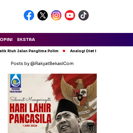
OPINI
EKSTRA
lik Riuh Jalan Panglima Polim
Analogi Diet Korupsi: Alarm Ker
Posts by @RakyatBekasiCom