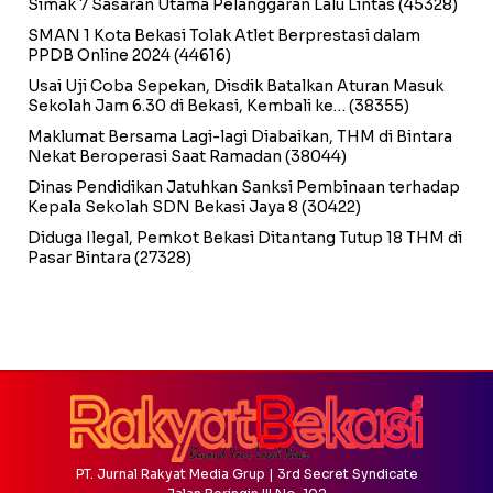
Simak 7 Sasaran Utama Pelanggaran Lalu Lintas
(45328)
SMAN 1 Kota Bekasi Tolak Atlet Berprestasi dalam
PPDB Online 2024
(44616)
Usai Uji Coba Sepekan, Disdik Batalkan Aturan Masuk
Sekolah Jam 6.30 di Bekasi, Kembali ke…
(38355)
Maklumat Bersama Lagi-lagi Diabaikan, THM di Bintara
Nekat Beroperasi Saat Ramadan
(38044)
Dinas Pendidikan Jatuhkan Sanksi Pembinaan terhadap
Kepala Sekolah SDN Bekasi Jaya 8
(30422)
Diduga Ilegal, Pemkot Bekasi Ditantang Tutup 18 THM di
Pasar Bintara
(27328)
PT. Jurnal Rakyat Media Grup | 3rd Secret Syndicate