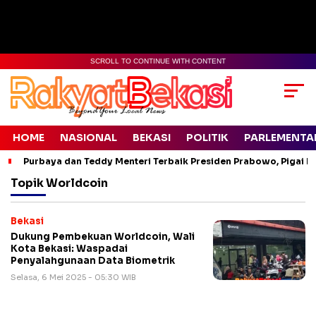
SCROLL TO CONTINUE WITH CONTENT
HOME
NASIONAL
BEKASI
POLITIK
PARLEMENTA
Purbaya dan Teddy Menteri Terbaik Presiden Prabowo, Pigai Pa
Topik
Worldcoin
Bekasi
Dukung Pembekuan Worldcoin, Wali
Kota Bekasi: Waspadai
Penyalahgunaan Data Biometrik
Selasa, 6 Mei 2025 - 05:30 WIB