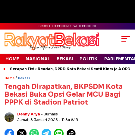
SCROLL TO CONTINUE WITH CONTENT
HOME
NASIONAL
BEKASI
POLITIK
PARLEMENTA
Serapan Fisik Rendah, DPRD Kota Bekasi Sentil Kinerja 4 OPD
/
Home
Bekasi
Tengah Dirapatkan, BKPSDM Kota
Bekasi Buka Opsi Gelar MCU Bagi
PPPK di Stadion Patriot
Denny Arya
- Jurnalis
Jumat, 3 Januari 2025
- 11:34 WIB