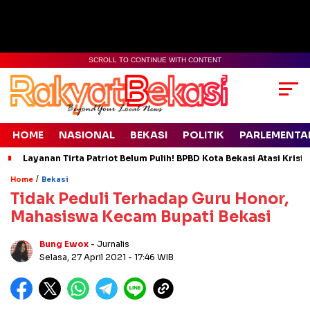
SCROLL TO CONTINUE WITH CONTENT
HOME
NASIONAL
BEKASI
POLITIK
PARLEMENTA
Layanan Tirta Patriot Belum Pulih! BPBD Kota Bekasi Atasi Krisis
/
Home
Bekasi
Tidak Peduli Terhadap Guru Honor,
Mahasiswa Kecam Bupati Bekasi
Bung Ewox
- Jurnalis
Selasa, 27 April 2021
- 17:46 WIB