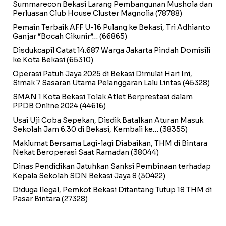
Summarecon Bekasi Larang Pembangunan Mushola dan
Perluasan Club House Cluster Magnolia
(78788)
Pemain Terbaik AFF U-16 Pulang ke Bekasi, Tri Adhianto
Ganjar “Bocah Cikunir”…
(66865)
Disdukcapil Catat 14.687 Warga Jakarta Pindah Domisili
ke Kota Bekasi
(65310)
Operasi Patuh Jaya 2025 di Bekasi Dimulai Hari Ini,
Simak 7 Sasaran Utama Pelanggaran Lalu Lintas
(45328)
SMAN 1 Kota Bekasi Tolak Atlet Berprestasi dalam
PPDB Online 2024
(44616)
Usai Uji Coba Sepekan, Disdik Batalkan Aturan Masuk
Sekolah Jam 6.30 di Bekasi, Kembali ke…
(38355)
Maklumat Bersama Lagi-lagi Diabaikan, THM di Bintara
Nekat Beroperasi Saat Ramadan
(38044)
Dinas Pendidikan Jatuhkan Sanksi Pembinaan terhadap
Kepala Sekolah SDN Bekasi Jaya 8
(30422)
Diduga Ilegal, Pemkot Bekasi Ditantang Tutup 18 THM di
Pasar Bintara
(27328)