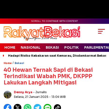
SCROLL TO CONTINUE WITH CONTENT
HOME
NASIONAL
BEKASI
POLITIK
PARLEMENTA
Hadapi Risiko Kebakaran saat Kemarau, Disdamkarmat Bekasi 
/
Home
Bekasi
40 Hewan Ternak Sapi di Bekasi
Terindikasi Wabah PMK, DKPPP
Lakukan Langkah Mitigasi
Denny Arya
- Jurnalis
Selasa, 21 Januari 2025
- 13:04 WIB