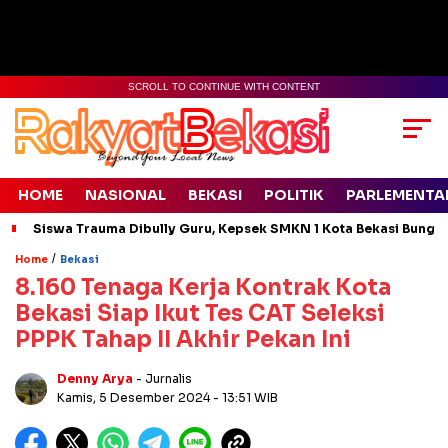
SCROLL TO CONTINUE WITH CONTENT
HOME
NASIONAL
BEKASI
POLITIK
PARLEMENTA
Siswa Trauma Dibully Guru, Kepsek SMKN 1 Kota Bekasi Bung
/
Home
Bekasi
8.160 Tenaga Kerja Kontrak Kota
Bekasi Siap Ikut Tes CAT Seleksi
PPPK Tahap II Akhir Pekan Ini
Denny Arya
- Jurnalis
Kamis, 5 Desember 2024
- 13:51 WIB