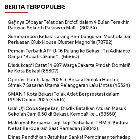
BERITA TERPOPULER:
Gajinya Dibayar Telat dan Dicicil dalam 4 Bulan Terakhir,
Ratusan Sekuriti Pakuwon Mall…
(80234)
Summarecon Bekasi Larang Pembangunan Mushola dan
Perluasan Club House Cluster Magnolia
(78782)
Pemain Terbaik AFF U-16 Pulang ke Bekasi, Tri Adhianto
Ganjar “Bocah Cikunir”…
(66860)
Disdukcapil Catat 14.687 Warga Jakarta Pindah Domisili
ke Kota Bekasi
(65307)
Operasi Patuh Jaya 2025 di Bekasi Dimulai Hari Ini,
Simak 7 Sasaran Utama Pelanggaran Lalu Lintas
(45324)
SMAN 1 Kota Bekasi Tolak Atlet Berprestasi dalam
PPDB Online 2024
(44614)
Usai Uji Coba Sepekan, Disdik Batalkan Aturan Masuk
Sekolah Jam 6.30 di Bekasi, Kembali ke…
(38350)
Maklumat Bersama Lagi-lagi Diabaikan, THM di Bintara
Nekat Beroperasi Saat Ramadan
(38042)
Dinas Pendidikan Jatuhkan Sanksi Pembinaan terhadap