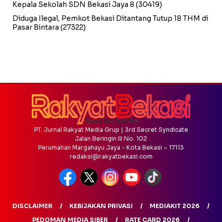
Kepala Sekolah SDN Bekasi Jaya 8
(30419)
Diduga Ilegal, Pemkot Bekasi Ditantang Tutup 18 THM di
Pasar Bintara
(27322)
PT. Jurnal Rakyat Media Grup | 3rd Secret Syndicate
Jalan Beringin III No. 102
Perumahan Margahayu Jaya - Kota Bekasi – 17113
redaksi@rakyatbekasi.com
DISCLAIMER
KEBIJAKAN PRIVASI
MEDIAKIT 2026
PEDOMAN MEDIA SIBER
RATE CARD 2026