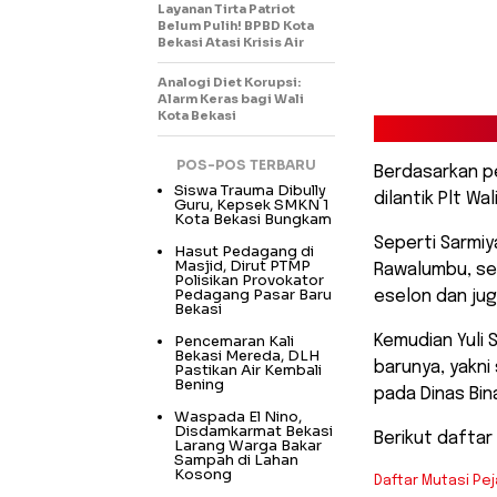
Layanan Tirta Patriot
Belum Pulih! BPBD Kota
Bekasi Atasi Krisis Air
Analogi Diet Korupsi:
Alarm Keras bagi Wali
Kota Bekasi
POS-POS TERBARU
Berdasarkan pe
Siswa Trauma Dibully
dilantik Plt W
Guru, Kepsek SMKN 1
Kota Bekasi Bungkam
Seperti Sarmi
Hasut Pedagang di
Masjid, Dirut PTMP
Rawalumbu, se
Polisikan Provokator
Pedagang Pasar Baru
eselon dan jug
Bekasi
Pencemaran Kali
Kemudian Yuli 
Bekasi Mereda, DLH
barunya, yakni
Pastikan Air Kembali
Bening
pada Dinas Bin
Waspada El Nino,
Disdamkarmat Bekasi
Berikut daftar 
Larang Warga Bakar
Sampah di Lahan
Kosong
Daftar Mutasi Pe