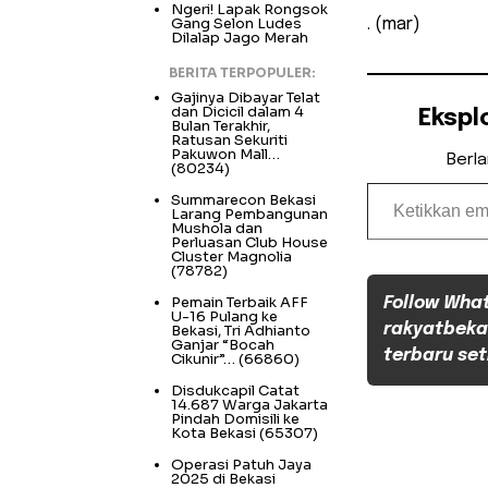
Ngeri! Lapak Rongsok
Gang Selon Ludes
. (mar)
Dilalap Jago Merah
BERITA TERPOPULER:
Gajinya Dibayar Telat
dan Dicicil dalam 4
Ekspl
Bulan Terakhir,
Ratusan Sekuriti
Pakuwon Mall…
Berl
(80234)
Ketikkan email Anda...
Summarecon Bekasi
Larang Pembangunan
Mushola dan
Perluasan Club House
Cluster Magnolia
(78782)
Pemain Terbaik AFF
Follow Wha
U-16 Pulang ke
rakyatbeka
Bekasi, Tri Adhianto
Ganjar “Bocah
terbaru set
Cikunir”…
(66860)
Disdukcapil Catat
14.687 Warga Jakarta
Pindah Domisili ke
Kota Bekasi
(65307)
Operasi Patuh Jaya
2025 di Bekasi