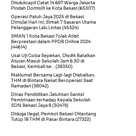
Disdukcapil Catat 14.687 Warga Jakarta
Pindah Domisili ke Kota Bekasi
(65307)
Operasi Patuh Jaya 2025 di Bekasi
Dimulai Hari Ini, Simak 7 Sasaran Utama
Pelanggaran Lalu Lintas
(45324)
SMAN 1 Kota Bekasi Tolak Atlet
Berprestasi dalam PPDB Online 2024
(44614)
Usai Uji Coba Sepekan, Disdik Batalkan
Aturan Masuk Sekolah Jam 6.30 di
Bekasi, Kembali ke…
(38350)
Maklumat Bersama Lagi-lagi Diabaikan,
THM di Bintara Nekat Beroperasi Saat
Ramadan
(38042)
Dinas Pendidikan Jatuhkan Sanksi
Pembinaan terhadap Kepala Sekolah
SDN Bekasi Jaya 8
(30419)
Diduga Ilegal, Pemkot Bekasi Ditantang
Tutup 18 THM di Pasar Bintara
(27322)