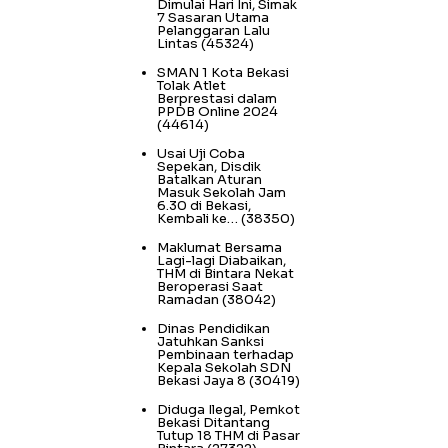
Dimulai Hari Ini, Simak
7 Sasaran Utama
Pelanggaran Lalu
Lintas
(45324)
SMAN 1 Kota Bekasi
Tolak Atlet
Berprestasi dalam
PPDB Online 2024
(44614)
Usai Uji Coba
Sepekan, Disdik
Batalkan Aturan
Masuk Sekolah Jam
6.30 di Bekasi,
Kembali ke…
(38350)
Maklumat Bersama
Lagi-lagi Diabaikan,
THM di Bintara Nekat
Beroperasi Saat
Ramadan
(38042)
Dinas Pendidikan
Jatuhkan Sanksi
Pembinaan terhadap
Kepala Sekolah SDN
Bekasi Jaya 8
(30419)
Diduga Ilegal, Pemkot
Bekasi Ditantang
Tutup 18 THM di Pasar