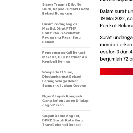
Siswa Trauma Dibully
Guru, Kepsek SMKN 1 Kota
Dalam surat un
Bekasi Bungkam
19 Mei 2022, se
Hasut Pedagang di
Pemkot Bekasi
Masjid, Dirut PTMP
Polisikan Provokator
Pedagang Pasar Baru
Surat undanga
Bekasi
membeberkan ba
eselon 3 dan 
Pencemaran Kali Bekasi
Mereda, DLH Pastikan Air
berjumlah 72 o
Kembali Bening
Waspada El Nino,
Disdamkarmat Bekasi
Larang Warga Bakar
Sampah di Lahan Kosong
Ngeri! Lapak Rongsok
Gang Selon Ludes Dilalap
Jago Merah
Cegah Demo Angkot,
DPRD Soroti Rute Baru
TransBeken di Bekasi