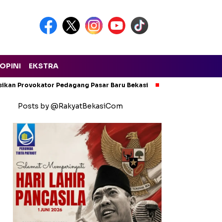
OPINI
EKSTRA
isikan Provokator Pedagang Pasar Baru Bekasi
Pencemaran Kali
Posts by @RakyatBekasiCom