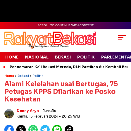
SCROLL TO CONTINUE WITH CONTENT
HOME
NASIONAL
BEKASI
POLITIK
PARLEMENTA
Pencemaran Kali Bekasi Mereda, DLH Pastikan Air Kembali Ben
/
/
Home
Bekasi
Politik
Alami Kelelahan usai Bertugas, 75
Petugas KPPS Dilarikan ke Posko
Kesehatan
Denny Arya
- Jurnalis
Kamis, 15 Februari 2024
- 20:25 WIB