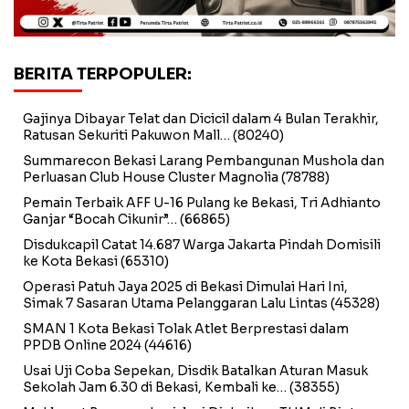
BERITA TERPOPULER:
Gajinya Dibayar Telat dan Dicicil dalam 4 Bulan Terakhir,
Ratusan Sekuriti Pakuwon Mall…
(80240)
Summarecon Bekasi Larang Pembangunan Mushola dan
Perluasan Club House Cluster Magnolia
(78788)
Pemain Terbaik AFF U-16 Pulang ke Bekasi, Tri Adhianto
Ganjar “Bocah Cikunir”…
(66865)
Disdukcapil Catat 14.687 Warga Jakarta Pindah Domisili
ke Kota Bekasi
(65310)
Operasi Patuh Jaya 2025 di Bekasi Dimulai Hari Ini,
Simak 7 Sasaran Utama Pelanggaran Lalu Lintas
(45328)
SMAN 1 Kota Bekasi Tolak Atlet Berprestasi dalam
PPDB Online 2024
(44616)
Usai Uji Coba Sepekan, Disdik Batalkan Aturan Masuk
Sekolah Jam 6.30 di Bekasi, Kembali ke…
(38355)