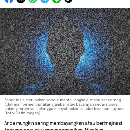
Aphantasia merupakan kondisi mental langka di mana seseorang
tidak mampu menciptakan gambar atau bayangan secara visual
dalam pikirannya, sehingga menyebabkan ia tidak bisa berimajinasi.
(foto: Getty Images)
Anda mungkin sering membayangkan atau berimajinasi