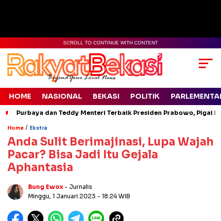
SCROLL TO CONTINUE WITH CONTENT
HOME
NASIONAL
BEKASI
POLITIK
PARLEMENTA
Purbaya dan Teddy Menteri Terbaik Presiden Prabowo, Pigai Pa
/
Home
Ekstra
Anda Sulit Berimajinasi, Lupa Wajah
Pacar? Bisa Jadi Itu Gejala
Aphantasia
Bung Ewox
- Jurnalis
Minggu, 1 Januari 2023
- 18:24 WIB