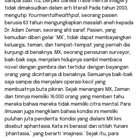
sampai saat itu, berpikir bahwa frase mental imagery
tidak dimaksudkan dalam arti literal! Pada tahun 2003,
mengutip
Yourmentalhealthpal
, seorang pasien
berusia 63 tahun mengungkapkan masalah aneh kepada
Dr. Adam Zeman, seorang ahli saraf. Pasien, yang
kemudian diberi gelar ‘MX’, tidak dapat membayangkan
keluarga, teman, dan tempat-tempat yang pernah dia
kunjungi di benaknya. MX, seorang pensiunan surveyor,
baik-baik saja, menjalani hidupnya sambil membaca
novel dengan gembira dan tertidur dengan bayangan
orang yang dicintainya di benaknya. Semuanya baik-baik
saja sampai dia menjalani operasi kecil yang
membuatnya buta pikiran. Sejak menangani MX, Zeman
dan timnya memiliki 16.000 orang yang memberi tahu
mereka bahwa mereka tidak memiliki citra mental. Para
ilmuwan juga mengklaim bahwa kondisi ini memiliki
puluhan juta penderita. Kondisi yang dialami MX kini
disebut aphantasia. Kata ini berasal dari istilah Yunani
‘phantasia,’ yang berarti ‘imajinasi.’ Sejak itu, para