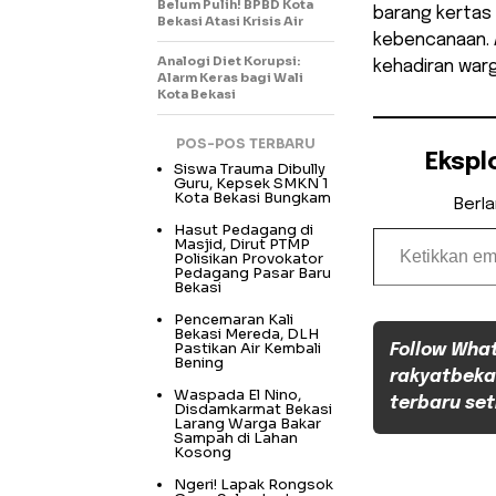
Belum Pulih! BPBD Kota
barang kertas 
Bekasi Atasi Krisis Air
kebencanaan. An
Analogi Diet Korupsi:
kehadiran warg
Alarm Keras bagi Wali
Kota Bekasi
POS-POS TERBARU
Ekspl
Siswa Trauma Dibully
Guru, Kepsek SMKN 1
Kota Bekasi Bungkam
Berl
Ketikkan email Anda...
Hasut Pedagang di
Masjid, Dirut PTMP
Polisikan Provokator
Pedagang Pasar Baru
Bekasi
Pencemaran Kali
Bekasi Mereda, DLH
Pastikan Air Kembali
Follow Wha
Bening
rakyatbeka
Waspada El Nino,
terbaru set
Disdamkarmat Bekasi
Larang Warga Bakar
Sampah di Lahan
Kosong
Ngeri! Lapak Rongsok