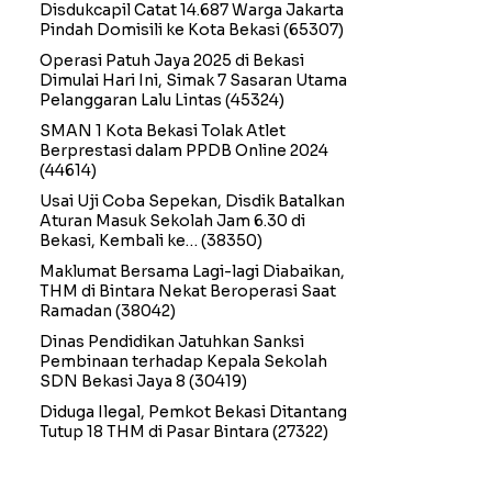
Disdukcapil Catat 14.687 Warga Jakarta
Pindah Domisili ke Kota Bekasi
(65307)
Operasi Patuh Jaya 2025 di Bekasi
Dimulai Hari Ini, Simak 7 Sasaran Utama
Pelanggaran Lalu Lintas
(45324)
SMAN 1 Kota Bekasi Tolak Atlet
Berprestasi dalam PPDB Online 2024
(44614)
Usai Uji Coba Sepekan, Disdik Batalkan
Aturan Masuk Sekolah Jam 6.30 di
Bekasi, Kembali ke…
(38350)
Maklumat Bersama Lagi-lagi Diabaikan,
THM di Bintara Nekat Beroperasi Saat
Ramadan
(38042)
Dinas Pendidikan Jatuhkan Sanksi
Pembinaan terhadap Kepala Sekolah
SDN Bekasi Jaya 8
(30419)
Diduga Ilegal, Pemkot Bekasi Ditantang
Tutup 18 THM di Pasar Bintara
(27322)