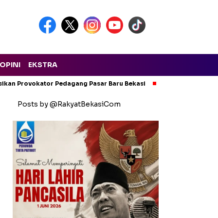
OPINI
EKSTRA
isikan Provokator Pedagang Pasar Baru Bekasi
Pencemaran Kali
Posts by @RakyatBekasiCom