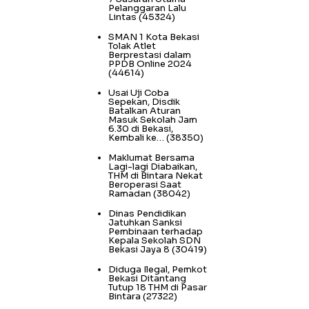
Pelanggaran Lalu
Lintas
(45324)
SMAN 1 Kota Bekasi
Tolak Atlet
Berprestasi dalam
PPDB Online 2024
(44614)
Usai Uji Coba
Sepekan, Disdik
Batalkan Aturan
Masuk Sekolah Jam
6.30 di Bekasi,
Kembali ke…
(38350)
Maklumat Bersama
Lagi-lagi Diabaikan,
THM di Bintara Nekat
Beroperasi Saat
Ramadan
(38042)
Dinas Pendidikan
Jatuhkan Sanksi
Pembinaan terhadap
Kepala Sekolah SDN
Bekasi Jaya 8
(30419)
Diduga Ilegal, Pemkot
Bekasi Ditantang
Tutup 18 THM di Pasar
Bintara
(27322)