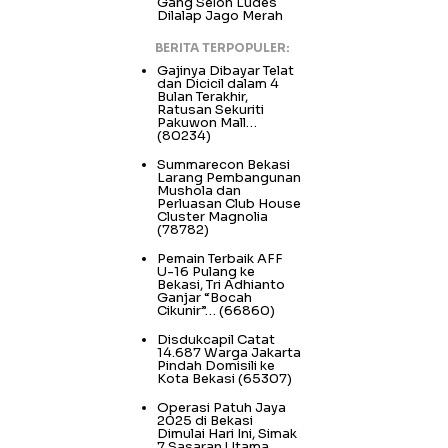
Gang Selon Ludes
Dilalap Jago Merah
BERITA TERPOPULER:
Gajinya Dibayar Telat
dan Dicicil dalam 4
Bulan Terakhir,
Ratusan Sekuriti
Pakuwon Mall…
(80234)
Summarecon Bekasi
Larang Pembangunan
Mushola dan
Perluasan Club House
Cluster Magnolia
(78782)
Pemain Terbaik AFF
U-16 Pulang ke
Bekasi, Tri Adhianto
Ganjar “Bocah
Cikunir”…
(66860)
Disdukcapil Catat
14.687 Warga Jakarta
Pindah Domisili ke
Kota Bekasi
(65307)
Operasi Patuh Jaya
2025 di Bekasi
Dimulai Hari Ini, Simak
7 Sasaran Utama