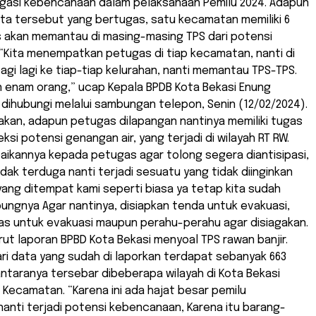
igasi kebencanaan dalam pelaksanaan Pemilu 2024. Adapun
ta tersebut yang bertugas, satu kecamatan memiliki 6
 akan memantau di masing-masing TPS dari potensi
“Kita menempatkan petugas di tiap kecamatan, nanti di
gi lagi ke tiap-tiap kelurahan, nanti memantau TPS-TPS.
 enam orang,” ucap Kepala BPDB Kota Bekasi Enung
 dihubungi melalui sambungan telepon, Senin (12/02/2024).
kan, adapun petugas dilapangan nantinya memiliki tugas
si potensi genangan air, yang terjadi di wilayah RT RW.
aikannya kepada petugas agar tolong segera diantisipasi,
idak terduga nanti terjadi sesuatu yang tidak diinginkan
 yang ditempat kami seperti biasa ya tetap kita sudah
ungnya Agar nantinya, disiapkan tenda untuk evakuasi,
as untuk evakuasi maupun perahu-perahu agar disiagakan.
rut laporan BPBD Kota Bekasi menyoal TPS rawan banjir.
ari data yang sudah di laporkan terdapat sebanyak 663
iantaranya tersebar dibeberapa wilayah di Kota Bekasi
t Kecamatan. “Karena ini ada hajat besar pemilu
nanti terjadi potensi kebencanaan, Karena itu barang-