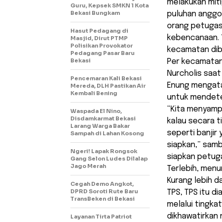
melakukan mit
Guru, Kepsek SMKN 1 Kota
Bekasi Bungkam
puluhan anggo
orang petugas
Hasut Pedagang di
kebencanaan. 
Masjid, Dirut PTMP
Polisikan Provokator
kecamatan diba
Pedagang Pasar Baru
Bekasi
Per kecamatan
Nurcholis saat
Pencemaran Kali Bekasi
Enung mengata
Mereda, DLH Pastikan Air
Kembali Bening
untuk mendetek
“Kita menyamp
Waspada El Nino,
Disdamkarmat Bekasi
kalau secara t
Larang Warga Bakar
seperti banjir
Sampah di Lahan Kosong
siapkan,” samb
Ngeri! Lapak Rongsok
siapkan petug
Gang Selon Ludes Dilalap
Jago Merah
Terlebih, menu
Kurang lebih d
Cegah Demo Angkot,
DPRD Soroti Rute Baru
TPS, TPS itu d
TransBeken di Bekasi
melalui tingka
dikhawatirkan 
Layanan Tirta Patriot