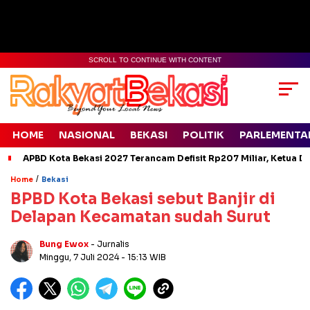
SCROLL TO CONTINUE WITH CONTENT
HOME
NASIONAL
BEKASI
POLITIK
PARLEMENTA
APBD Kota Bekasi 2027 Terancam Defisit Rp207 Miliar, Ketua D
/
Home
Bekasi
BPBD Kota Bekasi sebut Banjir di
Delapan Kecamatan sudah Surut
Bung Ewox
- Jurnalis
Minggu, 7 Juli 2024
- 15:13 WIB