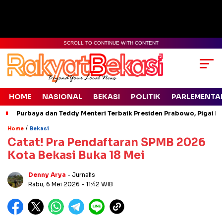
SCROLL TO CONTINUE WITH CONTENT
HOME
NASIONAL
BEKASI
POLITIK
PARLEMENTA
Purbaya dan Teddy Menteri Terbaik Presiden Prabowo, Pigai Pa
/
Home
Bekasi
Catat! Pra Pendaftaran SPMB 2026
Kota Bekasi Buka 18 Mei
Denny Arya
- Jurnalis
Rabu, 6 Mei 2026
- 11:42 WIB