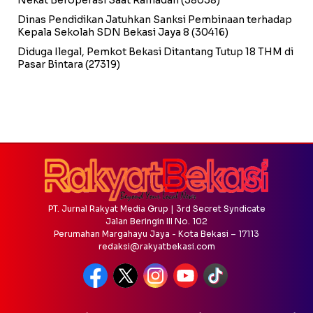
Dinas Pendidikan Jatuhkan Sanksi Pembinaan terhadap
Kepala Sekolah SDN Bekasi Jaya 8
(30416)
Diduga Ilegal, Pemkot Bekasi Ditantang Tutup 18 THM di
Pasar Bintara
(27319)
PT. Jurnal Rakyat Media Grup | 3rd Secret Syndicate
Jalan Beringin III No. 102
Perumahan Margahayu Jaya - Kota Bekasi – 17113
redaksi@rakyatbekasi.com