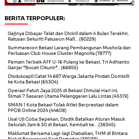
BERITA TERPOPULER:
Gajinya Dibayar Telat dan Dicicil dalam 4 Bulan Terakhir,
Ratusan Sekuriti Pakuwon Mall…
(80229)
Summarecon Bekasi Larang Pembangunan Mushola dan
Perluasan Club House Cluster Magnolia
(78777)
Pemain Terbaik AFF U-16 Pulang ke Bekasi, Tri Adhianto
Ganjar “Bocah Cikunir”…
(66855)
Disdukcapil Catat 14.687 Warga Jakarta Pindah Domisili
ke Kota Bekasi
(65304)
Operasi Patuh Jaya 2025 di Bekasi Dimulai Hari Ini,
Simak 7 Sasaran Utama Pelanggaran Lalu Lintas
(45319)
SMAN 1 Kota Bekasi Tolak Atlet Berprestasi dalam
PPDB Online 2024
(44608)
Usai Uji Coba Sepekan, Disdik Batalkan Aturan Masuk
Sekolah Jam 6.30 di Bekasi, Kembali ke…
(38345)
Maklumat Bersama Lagi-lagi Diabaikan, THM di Bintara
Nekat Beroperasi Saat Ramadan
(38038)