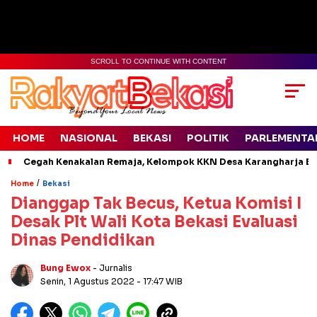
SCROLL TO CONTINUE WITH CONTENT
HOME
NASIONAL
BEKASI
POLITIK
PARLEMENTA
Cegah Kenakalan Remaja, Kelompok KKN Desa Karangharja Ed
/
Home
Bekasi
Dianggap Tak Becus, Ketua Komisi I
Desak Plt Wali Kota Bekasi Evaluasi
Dinas Pendidikan
Bung Ewox
- Jurnalis
Senin, 1 Agustus 2022
- 17:47 WIB