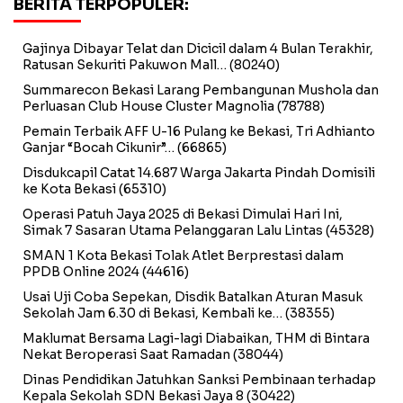
BERITA TERPOPULER:
Gajinya Dibayar Telat dan Dicicil dalam 4 Bulan Terakhir,
Ratusan Sekuriti Pakuwon Mall…
(80240)
Summarecon Bekasi Larang Pembangunan Mushola dan
Perluasan Club House Cluster Magnolia
(78788)
Pemain Terbaik AFF U-16 Pulang ke Bekasi, Tri Adhianto
Ganjar “Bocah Cikunir”…
(66865)
Disdukcapil Catat 14.687 Warga Jakarta Pindah Domisili
ke Kota Bekasi
(65310)
Operasi Patuh Jaya 2025 di Bekasi Dimulai Hari Ini,
Simak 7 Sasaran Utama Pelanggaran Lalu Lintas
(45328)
SMAN 1 Kota Bekasi Tolak Atlet Berprestasi dalam
PPDB Online 2024
(44616)
Usai Uji Coba Sepekan, Disdik Batalkan Aturan Masuk
Sekolah Jam 6.30 di Bekasi, Kembali ke…
(38355)
Maklumat Bersama Lagi-lagi Diabaikan, THM di Bintara
Nekat Beroperasi Saat Ramadan
(38044)
Dinas Pendidikan Jatuhkan Sanksi Pembinaan terhadap
Kepala Sekolah SDN Bekasi Jaya 8
(30422)