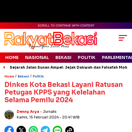
SCROLL TO CONTINUE WITH CONTENT
HOME
NASIONAL
BEKASI
POLITIK
PARLEMENTA
Sejarah Jalan Sunan Ampel: Jejak Dakwah dan Falsafah Moh L
/
/
Home
Bekasi
Politik
Dinkes Kota Bekasi Layani Ratusan
Petugas KPPS yang Kelelahan
Selama Pemilu 2024
Denny Arya
- Jurnalis
Kamis, 15 Februari 2024
- 20:41 WIB