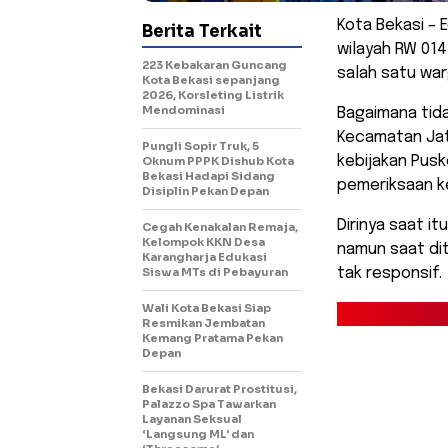
Kota Bekasi – 
Berita Terkait
wilayah RW 014
223 Kebakaran Guncang
salah satu warg
Kota Bekasi sepanjang
2026, Korsleting Listrik
Mendominasi
Bagaimana tida
Kecamatan Jat
Pungli Sopir Truk, 5
kebijakan Pus
Oknum PPPK Dishub Kota
Bekasi Hadapi Sidang
pemeriksaan k
Disiplin Pekan Depan
Dirinya saat i
Cegah Kenakalan Remaja,
Kelompok KKN Desa
namun saat di
Karangharja Edukasi
Siswa MTs di Pebayuran
tak responsif.
Wali Kota Bekasi Siap
Resmikan Jembatan
Kemang Pratama Pekan
Depan
Bekasi Darurat Prostitusi,
Palazzo Spa Tawarkan
Layanan Seksual
‘Langsung ML’ dan