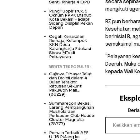
secara sepiha
Sentil Kinerja 4 OPD
mengikuti age
Pungli Sopir Truk, 5
Oknum PPPK Dishub
Kota Bekasi Hadapi
RZ pun berhara
Sidang Disiplin Pekan
Depan
Kesehatan mel
Cegah Kenakalan
berinisial R, 
Remaja, Kelompok
semaksimal mu
KKN Desa
Karangharja Edukasi
Siswa MTs di
Pebayuran
“Pelayanan kes
Daerah. Maka d
BERITA TERPOPULER:
kepada Wali Ko
Gajinya Dibayar Telat
dan Dicicil dalam 4
Bulan Terakhir,
Ratusan Sekuriti
Pakuwon Mall…
(80229)
Ekspl
Summarecon Bekasi
Larang Pembangunan
Berl
Mushola dan
Perluasan Club House
Ketikkan email Anda...
Cluster Magnolia
(78777)
Pemain Terbaik AFF
U-16 Pulang ke