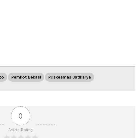
to
Pemkot Bekasi
Puskesmas Jatikarya
0
Article Rating