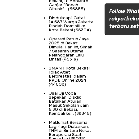
Bekasi, Tri Adhianto
Ganjar “Bocah
Cikunir”…
(66855)
Follow Wha
Disdukcapil Catat
rakyatbeka
14.687 Warga Jakarta
Pindah Domisili ke
terbaru set
Kota Bekasi
(65304)
Operasi Patuh Jaya
2025 di Bekasi
Dimulai Hari Ini, Simak
7 Sasaran Utama
Pelanggaran Lalu
Lintas
(45319)
SMAN 1 Kota Bekasi
Tolak Atlet
Berprestasi dalam
PPDB Online 2024
(44608)
Usai Uji Coba
Sepekan, Disdik
Batalkan Aturan
Masuk Sekolah Jam
6.30 di Bekasi,
Kembali ke…
(38345)
Maklumat Bersama
Lagi-lagi Diabaikan,
THM di Bintara Nekat
Beroperasi Saat
Ramadan
(38038)