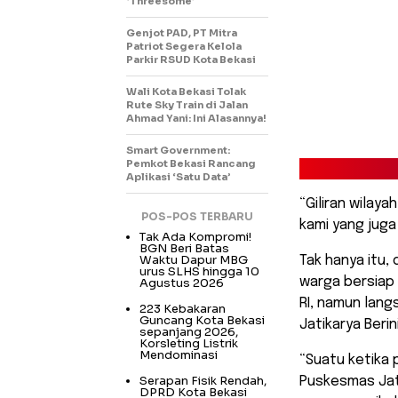
‘Threesome’
Genjot PAD, PT Mitra
Patriot Segera Kelola
Parkir RSUD Kota Bekasi
Wali Kota Bekasi Tolak
Rute Sky Train di Jalan
Ahmad Yani: Ini Alasannya!
Smart Government:
Pemkot Bekasi Rancang
Aplikasi ‘Satu Data’
“Giliran wilaya
POS-POS TERBARU
kami yang juga
Tak Ada Kompromi!
BGN Beri Batas
Waktu Dapur MBG
Tak hanya itu,
urus SLHS hingga 10
warga bersiap
Agustus 2026
RI, namun lang
223 Kebakaran
Guncang Kota Bekasi
Jatikarya Berini
sepanjang 2026,
Korsleting Listrik
Mendominasi
“Suatu ketika 
Serapan Fisik Rendah,
Puskesmas Jat
DPRD Kota Bekasi