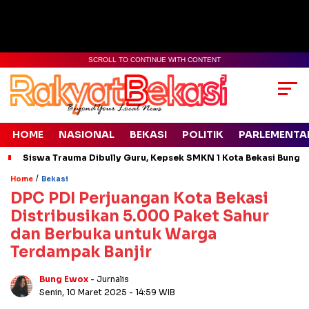
SCROLL TO CONTINUE WITH CONTENT
HOME
NASIONAL
BEKASI
POLITIK
PARLEMENTA
Siswa Trauma Dibully Guru, Kepsek SMKN 1 Kota Bekasi Bung
/
Home
Bekasi
DPC PDI Perjuangan Kota Bekasi
Distribusikan 5.000 Paket Sahur
dan Berbuka untuk Warga
Terdampak Banjir
Bung Ewox
- Jurnalis
Senin, 10 Maret 2025
- 14:59 WIB