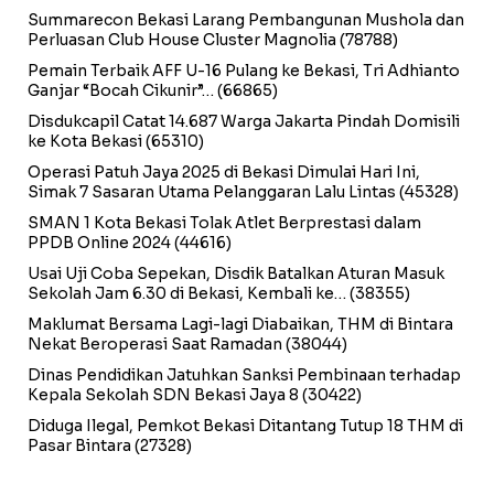
Summarecon Bekasi Larang Pembangunan Mushola dan
Perluasan Club House Cluster Magnolia
(78788)
Pemain Terbaik AFF U-16 Pulang ke Bekasi, Tri Adhianto
Ganjar “Bocah Cikunir”…
(66865)
Disdukcapil Catat 14.687 Warga Jakarta Pindah Domisili
ke Kota Bekasi
(65310)
Operasi Patuh Jaya 2025 di Bekasi Dimulai Hari Ini,
Simak 7 Sasaran Utama Pelanggaran Lalu Lintas
(45328)
SMAN 1 Kota Bekasi Tolak Atlet Berprestasi dalam
PPDB Online 2024
(44616)
Usai Uji Coba Sepekan, Disdik Batalkan Aturan Masuk
Sekolah Jam 6.30 di Bekasi, Kembali ke…
(38355)
Maklumat Bersama Lagi-lagi Diabaikan, THM di Bintara
Nekat Beroperasi Saat Ramadan
(38044)
Dinas Pendidikan Jatuhkan Sanksi Pembinaan terhadap
Kepala Sekolah SDN Bekasi Jaya 8
(30422)
Diduga Ilegal, Pemkot Bekasi Ditantang Tutup 18 THM di
Pasar Bintara
(27328)