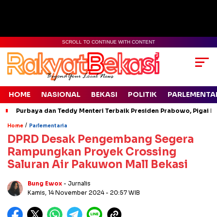
SCROLL TO CONTINUE WITH CONTENT
HOME
NASIONAL
BEKASI
POLITIK
PARLEMENTA
Purbaya dan Teddy Menteri Terbaik Presiden Prabowo, Pigai Pa
/
Home
Parlementaria
DPRD Desak Pengembang Segera
Rampungkan Proyek Crossing
Saluran Air Pakuwon Mall Bekasi
Bung Ewox
- Jurnalis
Kamis, 14 November 2024
- 20:57 WIB