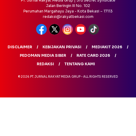
PT. Jurnal Rakyat Media Grup | 3rd Secret Syndicate
Jalan Beringin III No. 102
Perumahan Margahayu Jaya - Kota Bekasi – 17113
redaksi@rakyatbekasi.com
DISCLAIMER
KEBIJAKAN PRIVASI
MEDIAKIT 2026
PEDOMAN MEDIA SIBER
RATE CARD 2026
REDAKSI
TENTANG KAMI
© 2026 PT. JURNAL RAKYAT MEDIA GRUP - ALL RIGHTS RESERVED