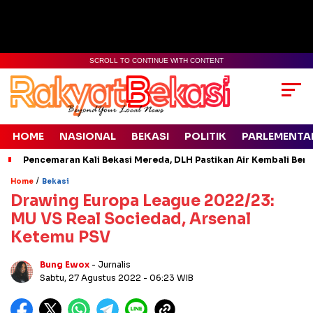
SCROLL TO CONTINUE WITH CONTENT
HOME
NASIONAL
BEKASI
POLITIK
PARLEMENTA
Pencemaran Kali Bekasi Mereda, DLH Pastikan Air Kembali Ben
/
Home
Bekasi
Drawing Europa League 2022/23:
MU VS Real Sociedad, Arsenal
Ketemu PSV
Bung Ewox
- Jurnalis
Sabtu, 27 Agustus 2022
- 06:23 WIB