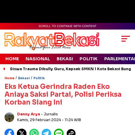
SCROLL TO CONTINUE WITH CONTENT
HOME
NASIONAL
BEKASI
POLITIK
PARLEMENTA
Siswa Trauma Dibully Guru, Kepsek SMKN 1 Kota Bekasi Bung
/
/
Home
Bekasi
Politik
Eks Ketua Gerindra Raden Eko
Aniaya Saksi Partai, Polisi Periksa
Korban Siang Ini
Denny Arya
- Jurnalis
Kamis, 29 Februari 2024
- 11:24 WIB