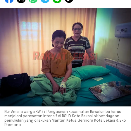
Nur Amalia warga RW 27 Pengasinan kecamatan Rawalumbu harus
menjalani perawatan intensif di RSUD Kota Bekasi akibat dugaan
pemukulan yang dilakukan Mantan Ketua Gerindra Kota Bekasi R. Eko
Pramono.