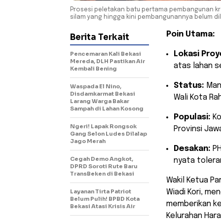
Prosesi peletakan batu pertama pembangunan kre
silam yang hingga kini pembangunannya belum dil
Poin Utama:
Berita Terkait
Lokasi Proy
Pencemaran Kali Bekasi
Mereda, DLH Pastikan Air
atas lahan s
Kembali Bening
Status:
Mang
Waspada El Nino,
Disdamkarmat Bekasi
Wali Kota Ra
Larang Warga Bakar
Sampah di Lahan Kosong
Populasi:
Ko
Ngeri! Lapak Rongsok
Provinsi Jaw
Gang Selon Ludes Dilalap
Jago Merah
Desakan:
PH
Cegah Demo Angkot,
nyata toleran
DPRD Soroti Rute Baru
TransBeken di Bekasi
​Wakil Ketua P
Layanan Tirta Patriot
Wiadi Kori, m
Belum Pulih! BPBD Kota
memberikan ke
Bekasi Atasi Krisis Air
Kelurahan Hara