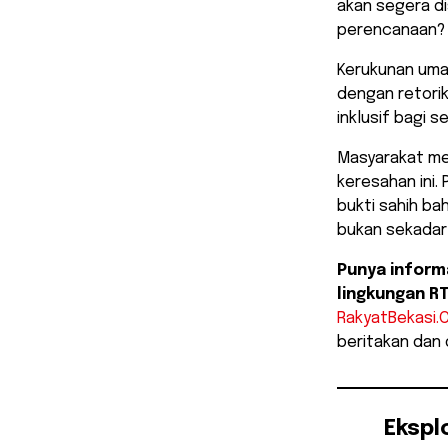
akan segera d
perencanaan?
Kerukunan uma
dengan retorik
inklusif bagi 
​Masyarakat m
keresahan ini.
bukti sahih b
bukan sekadar 
Punya informa
lingkungan R
RakyatBekasi.
beritakan dan
Ekspl