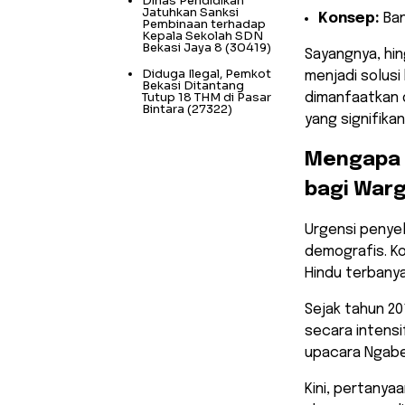
Dinas Pendidikan
Jatuhkan Sanksi
Konsep:
Ban
Pembinaan terhadap
Kepala Sekolah SDN
Bekasi Jaya 8
(30419)
​Sayangnya, hi
Diduga Ilegal, Pemkot
menjadi solus
Bekasi Ditantang
Tutup 18 THM di Pasar
dimanfaatkan 
Bintara
(27322)
yang signifikan
​Mengapa
bagi Warg
​Urgensi penye
demografis. K
Hindu terbanya
Sejak tahun 20
secara intens
upacara Ngabe
​Kini, pertany