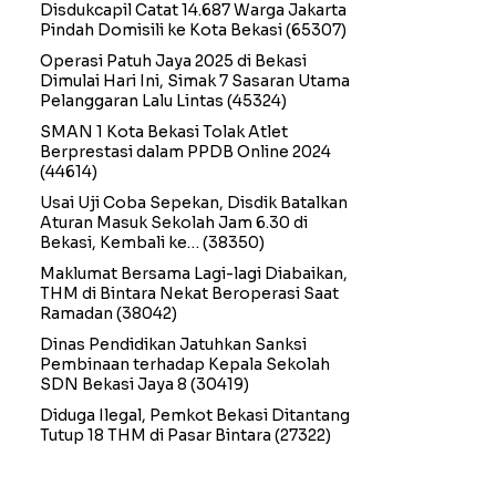
Disdukcapil Catat 14.687 Warga Jakarta
Pindah Domisili ke Kota Bekasi
(65307)
Operasi Patuh Jaya 2025 di Bekasi
Dimulai Hari Ini, Simak 7 Sasaran Utama
Pelanggaran Lalu Lintas
(45324)
SMAN 1 Kota Bekasi Tolak Atlet
Berprestasi dalam PPDB Online 2024
(44614)
Usai Uji Coba Sepekan, Disdik Batalkan
Aturan Masuk Sekolah Jam 6.30 di
Bekasi, Kembali ke…
(38350)
Maklumat Bersama Lagi-lagi Diabaikan,
THM di Bintara Nekat Beroperasi Saat
Ramadan
(38042)
Dinas Pendidikan Jatuhkan Sanksi
Pembinaan terhadap Kepala Sekolah
SDN Bekasi Jaya 8
(30419)
Diduga Ilegal, Pemkot Bekasi Ditantang
Tutup 18 THM di Pasar Bintara
(27322)