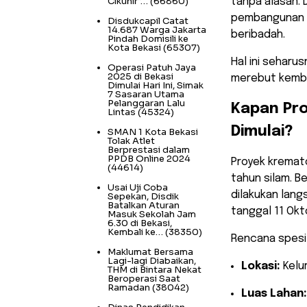
Cikunir”…
(66860)
tanpa alasan.
pembangunan k
Disdukcapil Catat
14.687 Warga Jakarta
beribadah.
Pindah Domisili ke
Kota Bekasi
(65307)
Hal ini seharu
Operasi Patuh Jaya
2025 di Bekasi
merebut kembal
Dimulai Hari Ini, Simak
7 Sasaran Utama
Pelanggaran Lalu
​Kapan Pr
Lintas
(45324)
Dimulai?
SMAN 1 Kota Bekasi
Tolak Atlet
Berprestasi dalam
PPDB Online 2024
​Proyek kremat
(44614)
tahun silam. B
Usai Uji Coba
dilakukan lang
Sepekan, Disdik
Batalkan Aturan
tanggal 11 Okt
Masuk Sekolah Jam
6.30 di Bekasi,
Kembali ke…
(38350)
​Rencana spesi
Maklumat Bersama
Lagi-lagi Diabaikan,
Lokasi:
Kelu
THM di Bintara Nekat
Beroperasi Saat
Ramadan
(38042)
Luas Lahan: