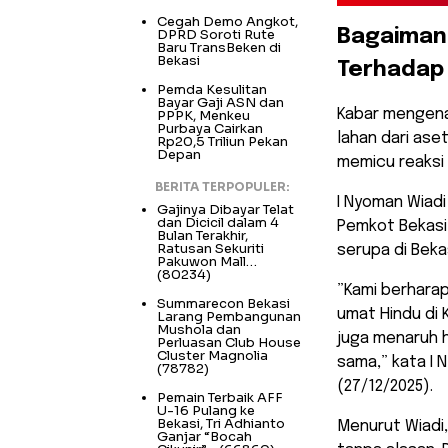
Cegah Demo Angkot,
DPRD Soroti Rute
​Bagaiman
Baru TransBeken di
Bekasi
Terhadap
Pemda Kesulitan
Bayar Gaji ASN dan
​Kabar mengen
PPPK, Menkeu
Purbaya Cairkan
lahan dari as
Rp20,5 Triliun Pekan
Depan
memicu reaksi 
BERITA TERPOPULER:
I Nyoman Wiadi
Gajinya Dibayar Telat
dan Dicicil dalam 4
Pemkot Bekasi
Bulan Terakhir,
Ratusan Sekuriti
serupa di Bekas
Pakuwon Mall…
(80234)
​”Kami berhara
Summarecon Bekasi
umat Hindu di
Larang Pembangunan
Mushola dan
juga menaruh 
Perluasan Club House
Cluster Magnolia
sama,” kata I 
(78782)
(27/12/2025).
Pemain Terbaik AFF
U-16 Pulang ke
Bekasi, Tri Adhianto
​Menurut Wiadi
Ganjar “Bocah