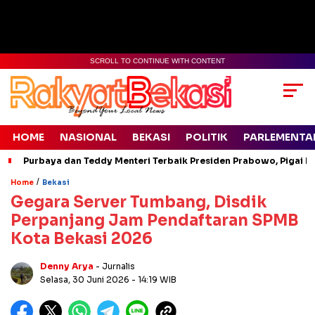
SCROLL TO CONTINUE WITH CONTENT
HOME
NASIONAL
BEKASI
POLITIK
PARLEMENTA
Purbaya dan Teddy Menteri Terbaik Presiden Prabowo, Pigai Pa
/
Home
Bekasi
Gegara Server Tumbang, Disdik
Perpanjang Jam Pendaftaran SPMB
Kota Bekasi 2026
Denny Arya
- Jurnalis
Selasa, 30 Juni 2026
- 14:19 WIB