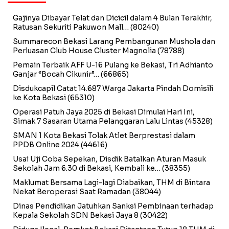
Gajinya Dibayar Telat dan Dicicil dalam 4 Bulan Terakhir,
Ratusan Sekuriti Pakuwon Mall…
(80240)
Summarecon Bekasi Larang Pembangunan Mushola dan
Perluasan Club House Cluster Magnolia
(78788)
Pemain Terbaik AFF U-16 Pulang ke Bekasi, Tri Adhianto
Ganjar “Bocah Cikunir”…
(66865)
Disdukcapil Catat 14.687 Warga Jakarta Pindah Domisili
ke Kota Bekasi
(65310)
Operasi Patuh Jaya 2025 di Bekasi Dimulai Hari Ini,
Simak 7 Sasaran Utama Pelanggaran Lalu Lintas
(45328)
SMAN 1 Kota Bekasi Tolak Atlet Berprestasi dalam
PPDB Online 2024
(44616)
Usai Uji Coba Sepekan, Disdik Batalkan Aturan Masuk
Sekolah Jam 6.30 di Bekasi, Kembali ke…
(38355)
Maklumat Bersama Lagi-lagi Diabaikan, THM di Bintara
Nekat Beroperasi Saat Ramadan
(38044)
Dinas Pendidikan Jatuhkan Sanksi Pembinaan terhadap
Kepala Sekolah SDN Bekasi Jaya 8
(30422)