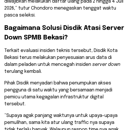
diwajibkan melakukan daftar ulang pada 2 hingga 4 Juli
2026,” tutur Chondoro menegaskan tenggat waktu
pasca seleksi.
​Bagaimana Solusi Disdik Atasi Server
Down SPMB Bekasi?
​Terkait evaluasi insiden teknis tersebut, Disdik Kota
Bekasi terus melakukan penyesuaian arus data di
dalam peladen untuk mencegah insiden
server down
terulang kembali.
Pihak Disdik menyadari bahwa penumpukan akses
pengguna di satu waktu yang bersamaan menjadi
pemicu utama kegagalan infrastruktur digital
tersebut.
​”Supaya agak panjang waktunya untuk upaya-upaya
pemulihan, sama kita atur ulang traffic nya supaya
tidak terlalu banyak. Walaupun respon time nya agak