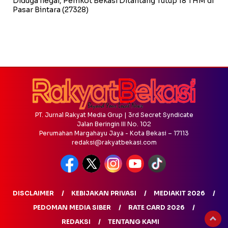
Diduga Ilegal, Pemkot Bekasi Ditantang Tutup 18 THM di
Pasar Bintara
(27328)
PT. Jurnal Rakyat Media Grup | 3rd Secret Syndicate
Jalan Beringin III No. 102
Perumahan Margahayu Jaya - Kota Bekasi – 17113
redaksi@rakyatbekasi.com
DISCLAIMER
KEBIJAKAN PRIVASI
MEDIAKIT 2026
PEDOMAN MEDIA SIBER
RATE CARD 2026
REDAKSI
TENTANG KAMI