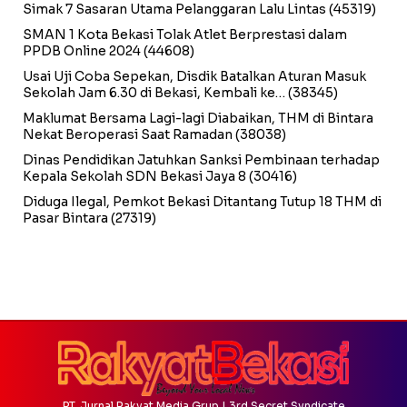
Simak 7 Sasaran Utama Pelanggaran Lalu Lintas
(45319)
SMAN 1 Kota Bekasi Tolak Atlet Berprestasi dalam
PPDB Online 2024
(44608)
Usai Uji Coba Sepekan, Disdik Batalkan Aturan Masuk
Sekolah Jam 6.30 di Bekasi, Kembali ke…
(38345)
Maklumat Bersama Lagi-lagi Diabaikan, THM di Bintara
Nekat Beroperasi Saat Ramadan
(38038)
Dinas Pendidikan Jatuhkan Sanksi Pembinaan terhadap
Kepala Sekolah SDN Bekasi Jaya 8
(30416)
Diduga Ilegal, Pemkot Bekasi Ditantang Tutup 18 THM di
Pasar Bintara
(27319)
PT. Jurnal Rakyat Media Grup | 3rd Secret Syndicate