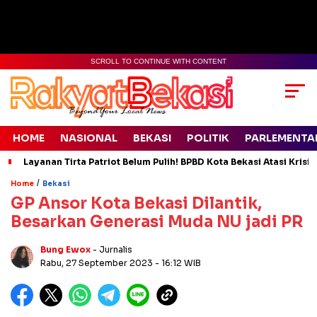
SCROLL TO CONTINUE WITH CONTENT
HOME
NASIONAL
BEKASI
POLITIK
PARLEMENTA
Layanan Tirta Patriot Belum Pulih! BPBD Kota Bekasi Atasi Krisis
/
Home
Bekasi
GP Ansor Kota Bekasi Dilantik,
Besarkan Generasi Muda NU jadi PR
Bung Ewox
- Jurnalis
Rabu, 27 September 2023
- 16:12 WIB