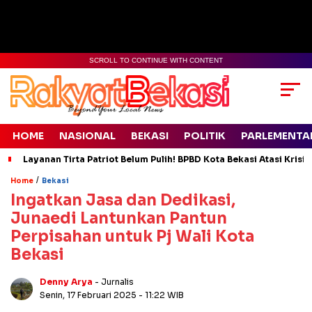
SCROLL TO CONTINUE WITH CONTENT
HOME
NASIONAL
BEKASI
POLITIK
PARLEMENTA
Layanan Tirta Patriot Belum Pulih! BPBD Kota Bekasi Atasi Krisis
/
Home
Bekasi
Ingatkan Jasa dan Dedikasi,
Junaedi Lantunkan Pantun
Perpisahan untuk Pj Wali Kota
Bekasi
Denny Arya
- Jurnalis
Senin, 17 Februari 2025
- 11:22 WIB