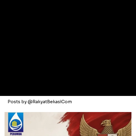
Pencemaran Kali Bekasi Mereda, DLH
Pastikan Air Kembali Bening
Jumat, 7 Agu 2026 - 12:38 WIB
Bekasi
Waspada El Nino, Disdamkarmat
Bekasi Larang Warga Bakar Sampah di
Lahan Kosong
Jumat, 7 Agu 2026 - 12:26 WIB
Bekasi
Ngeri! Lapak Rongsok Gang Selon
Ludes Dilalap Jago Merah
Jumat, 7 Agu 2026 - 11:50 WIB
Posts by @RakyatBekasiCom