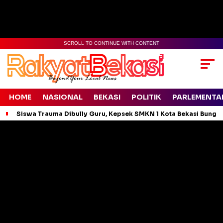
SCROLL TO CONTINUE WITH CONTENT
HOME
NASIONAL
BEKASI
POLITIK
PARLEMENTA
Siswa Trauma Dibully Guru, Kepsek SMKN 1 Kota Bekasi Bung
/
Home
Bekasi
Ini Dialog Gregi Thomas dengan
Ketua PPK Bekasi Timur terkait
Penggelembungan Suara
Bung Ewox
- Jurnalis
Rabu, 20 Maret 2024
- 12:59 WIB