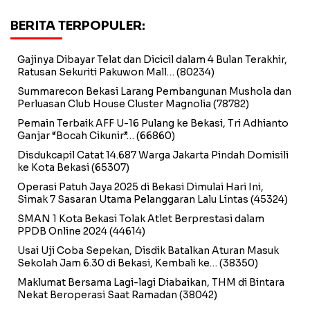
BERITA TERPOPULER:
Gajinya Dibayar Telat dan Dicicil dalam 4 Bulan Terakhir,
Ratusan Sekuriti Pakuwon Mall…
(80234)
Summarecon Bekasi Larang Pembangunan Mushola dan
Perluasan Club House Cluster Magnolia
(78782)
Pemain Terbaik AFF U-16 Pulang ke Bekasi, Tri Adhianto
Ganjar “Bocah Cikunir”…
(66860)
Disdukcapil Catat 14.687 Warga Jakarta Pindah Domisili
ke Kota Bekasi
(65307)
Operasi Patuh Jaya 2025 di Bekasi Dimulai Hari Ini,
Simak 7 Sasaran Utama Pelanggaran Lalu Lintas
(45324)
SMAN 1 Kota Bekasi Tolak Atlet Berprestasi dalam
PPDB Online 2024
(44614)
Usai Uji Coba Sepekan, Disdik Batalkan Aturan Masuk
Sekolah Jam 6.30 di Bekasi, Kembali ke…
(38350)
Maklumat Bersama Lagi-lagi Diabaikan, THM di Bintara
Nekat Beroperasi Saat Ramadan
(38042)