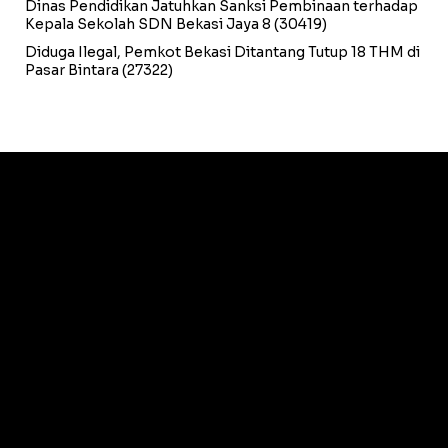
Dinas Pendidikan Jatuhkan Sanksi Pembinaan terhadap
Kepala Sekolah SDN Bekasi Jaya 8
(30419)
Diduga Ilegal, Pemkot Bekasi Ditantang Tutup 18 THM di
Pasar Bintara
(27322)
PT. Jurnal Rakyat Media Grup | 3rd Secret Syndicate
Jalan Beringin III No. 102
Perumahan Margahayu Jaya - Kota Bekasi – 17113
redaksi@rakyatbekasi.com
DISCLAIMER
KEBIJAKAN PRIVASI
MEDIAKIT 2026