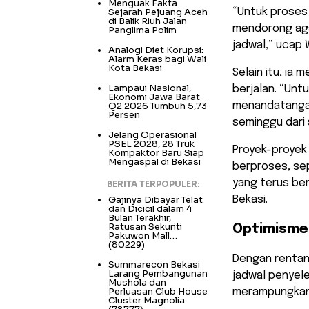
Menguak Fakta
Sejarah Pejuang Aceh
“Untuk proses
di Balik Riuh Jalan
mendorong aga
Panglima Polim
jadwal,” ucap 
Analogi Diet Korupsi:
Alarm Keras bagi Wali
Kota Bekasi
Selain itu, ia
Lampaui Nasional,
berjalan. “Unt
Ekonomi Jawa Barat
Q2 2026 Tumbuh 5,73
menandatangani
Persen
seminggu dari 
Jelang Operasional
PSEL 2028, 28 Truk
Proyek-proyek 
Kompaktor Baru Siap
Mengaspal di Bekasi
berproses, sep
yang terus ber
BERITA TERPOPULER:
Gajinya Dibayar Telat
Bekasi.
dan Dicicil dalam 4
Bulan Terakhir,
Ratusan Sekuriti
Optimisme
Pakuwon Mall…
(80229)
Dengan rentan
Summarecon Bekasi
Larang Pembangunan
jadwal penyel
Mushola dan
Perluasan Club House
merampungkan 
Cluster Magnolia