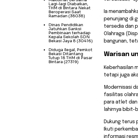
Lagi-lagi Diabaikan,
THM di Bintara Nekat
Ia menambahka
Beroperasi Saat
Ramadan
(38038)
penunjang di 
Dinas Pendidikan
tersedia dan 
Jatuhkan Sanksi
Pembinaan terhadap
Olahraga (Disp
Kepala Sekolah SDN
Bekasi Jaya 8
(30416)
bangunan, teta
Diduga Ilegal, Pemkot
Bekasi Ditantang
Warisan u
Tutup 18 THM di Pasar
Bintara
(27319)
Keberhasilan m
tetapi juga ak
Modernisasi d
fasilitas olah
para atlet da
lahirnya bibit-
Dukung terus 
Ikuti perkemb
informasi resm