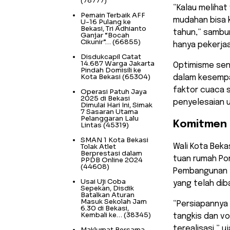
(78777)
“Kalau meliha
Pemain Terbaik AFF
mudahan bisa 
U-16 Pulang ke
Bekasi, Tri Adhianto
tahun,” sambun
Ganjar “Bocah
Cikunir”…
(66855)
hanya pekerjaan
Disdukcapil Catat
14.687 Warga Jakarta
Optimisme sena
Pindah Domisili ke
Kota Bekasi
(65304)
dalam kesempa
faktor cuaca s
Operasi Patuh Jaya
2025 di Bekasi
penyelesaian 
Dimulai Hari Ini, Simak
7 Sasaran Utama
Pelanggaran Lalu
Komitmen 
Lintas
(45319)
SMAN 1 Kota Bekasi
Tolak Atlet
Wali Kota Beka
Berprestasi dalam
tuan rumah Por
PPDB Online 2024
(44608)
Pembangunan ya
Usai Uji Coba
yang telah di
Sepekan, Disdik
Batalkan Aturan
Masuk Sekolah Jam
“Persiapannya 
6.30 di Bekasi,
Kembali ke…
(38345)
tangkis dan vo
terealisasi,” uj
Maklumat Bersama