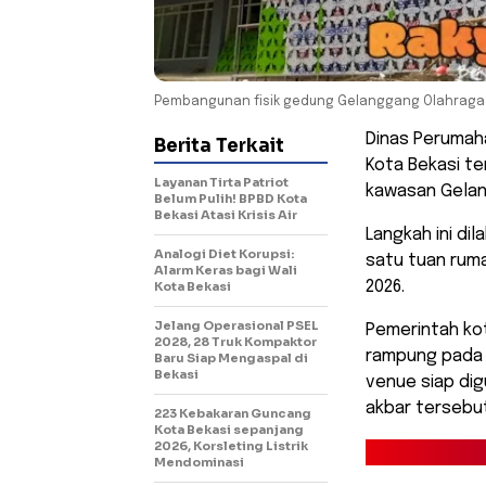
Pembangunan fisik gedung Gelanggang Olahraga 
Dinas Perumah
Berita Terkait
Kota Bekasi te
Layanan Tirta Patriot
kawasan Gelan
Belum Pulih! BPBD Kota
Bekasi Atasi Krisis Air
Langkah ini di
Analogi Diet Korupsi:
satu tuan ruma
Alarm Keras bagi Wali
2026.
Kota Bekasi
Jelang Operasional PSEL
Pemerintah ko
2028, 28 Truk Kompaktor
rampung pada a
Baru Siap Mengaspal di
Bekasi
venue siap dig
akbar tersebut
223 Kebakaran Guncang
Kota Bekasi sepanjang
2026, Korsleting Listrik
Mendominasi