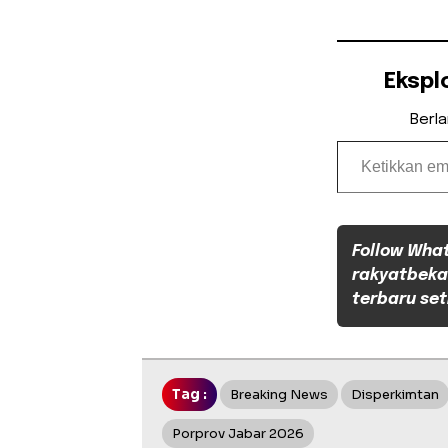
Ekspl
Berl
Ketikkan email Anda...
Follow Wha
rakyatbeka
terbaru set
Tag :
Breaking News
Disperkimtan
Porprov Jabar 2026