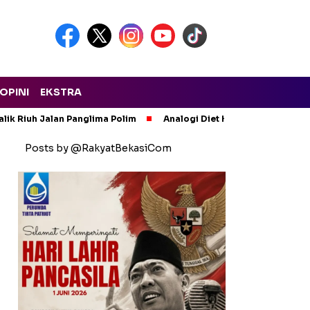
OPINI
EKSTRA
lik Riuh Jalan Panglima Polim
Analogi Diet Korupsi: Alarm Ker
Posts by @RakyatBekasiCom