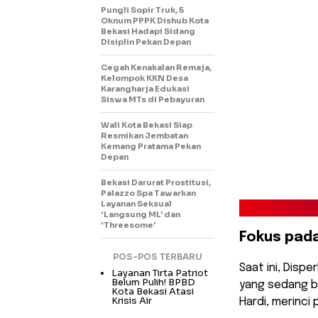
Pungli Sopir Truk, 5
Oknum PPPK Dishub Kota
Bekasi Hadapi Sidang
Disiplin Pekan Depan
Cegah Kenakalan Remaja,
Kelompok KKN Desa
Karangharja Edukasi
Siswa MTs di Pebayuran
Wali Kota Bekasi Siap
Resmikan Jembatan
Kemang Pratama Pekan
Depan
Bekasi Darurat Prostitusi,
Palazzo Spa Tawarkan
Layanan Seksual
‘Langsung ML’ dan
‘Threesome’
Fokus pad
POS-POS TERBARU
Saat ini, Disp
Layanan Tirta Patriot
Belum Pulih! BPBD
yang sedang be
Kota Bekasi Atasi
Krisis Air
Hardi, merinci