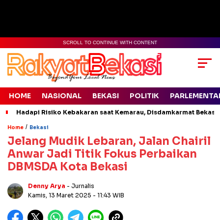
SCROLL TO CONTINUE WITH CONTENT
HOME
NASIONAL
BEKASI
POLITIK
PARLEMENTA
Hadapi Risiko Kebakaran saat Kemarau, Disdamkarmat Bekasi 
/
Home
Bekasi
Jelang Mudik Lebaran, Jalan Chairil
Anwar Jadi Titik Fokus Perbaikan
DBMSDA Kota Bekasi
Denny Arya
- Jurnalis
Kamis, 13 Maret 2025
- 11:43 WIB