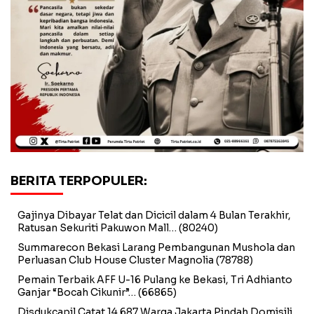
BERITA TERPOPULER:
Gajinya Dibayar Telat dan Dicicil dalam 4 Bulan Terakhir,
Ratusan Sekuriti Pakuwon Mall…
(80240)
Summarecon Bekasi Larang Pembangunan Mushola dan
Perluasan Club House Cluster Magnolia
(78788)
Pemain Terbaik AFF U-16 Pulang ke Bekasi, Tri Adhianto
Ganjar “Bocah Cikunir”…
(66865)
Disdukcapil Catat 14.687 Warga Jakarta Pindah Domisili