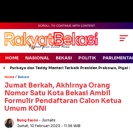
SCROLL TO CONTINUE WITH CONTENT
HOME
NASIONAL
BEKASI
POLITIK
PARLEMENTA
Purbaya dan Teddy Menteri Terbaik Presiden Prabowo, Pigai Pa
/
Home
Bekasi
Jumat Berkah, Akhirnya Orang
Nomor Satu Kota Bekasi Ambil
Formulir Pendaftaran Calon Ketua
Umum KONI
Bung Ewox
- Jurnalis
Jumat, 10 Februari 2023
- 11:36 WIB