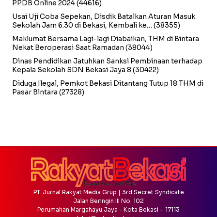
PPDB Online 2024
(44616)
Usai Uji Coba Sepekan, Disdik Batalkan Aturan Masuk
Sekolah Jam 6.30 di Bekasi, Kembali ke…
(38355)
Maklumat Bersama Lagi-lagi Diabaikan, THM di Bintara
Nekat Beroperasi Saat Ramadan
(38044)
Dinas Pendidikan Jatuhkan Sanksi Pembinaan terhadap
Kepala Sekolah SDN Bekasi Jaya 8
(30422)
Diduga Ilegal, Pemkot Bekasi Ditantang Tutup 18 THM di
Pasar Bintara
(27328)
PT. Jurnal Rakyat Media Grup | 3rd Secret Syndicate
Jalan Beringin III No. 102
Perumahan Margahayu Jaya - Kota Bekasi – 17113