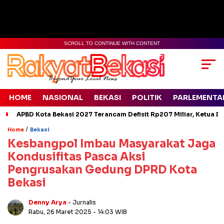
SCROLL TO CONTINUE WITH CONTENT
HOME
NASIONAL
BEKASI
POLITIK
PARLEMENTA
APBD Kota Bekasi 2027 Terancam Defisit Rp207 Miliar, Ketua D
/
Home
Bekasi
Kesbangpol Imbau Masyarakat Jaga
Kondusifitas Pasca Aksi
Pengrusakan Gedung DPRD Kota
Bekasi
Denny Arya
- Jurnalis
Rabu, 26 Maret 2025
- 14:03 WIB