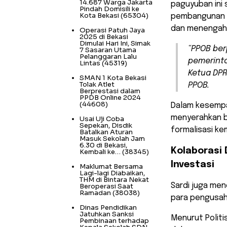
14.687 Warga Jakarta
paguyuban ini 
Pindah Domisili ke
Kota Bekasi
(65304)
pembangunan K
dan menengah
Operasi Patuh Jaya
2025 di Bekasi
Dimulai Hari Ini, Simak
“PPOB be
7 Sasaran Utama
Pelanggaran Lalu
pemerinta
Lintas
(45319)
Ketua DPR
SMAN 1 Kota Bekasi
Tolak Atlet
PPOB.
Berprestasi dalam
PPDB Online 2024
(44608)
Dalam kesempa
menyerahkan b
Usai Uji Coba
Sepekan, Disdik
formalisasi ke
Batalkan Aturan
Masuk Sekolah Jam
6.30 di Bekasi,
Kolaborasi 
Kembali ke…
(38345)
Investasi
Maklumat Bersama
Lagi-lagi Diabaikan,
THM di Bintara Nekat
Sardi juga men
Beroperasi Saat
Ramadan
(38038)
para pengusah
Dinas Pendidikan
Jatuhkan Sanksi
Menurut Politis
Pembinaan terhadap