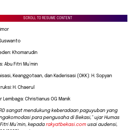
SCROLL TO RESUME CONTENT
Timor
 Suswanto
Deden: Khomarudin
: Abu Fitri Mu’min
isasi, Keanggotaan, dan Kaderisasi (OKK): H. Sopyan
ruksi: H. Chaerul
r Lembaga: Christianus OG Manik
PRD sangat mendukung keberadaan paguyuban yang
ngakomodasi para pengusaha di Bekasi,” ujar Humas
Fitri Mu’min, kepada
rakyatbekasi.com
usai audensi,