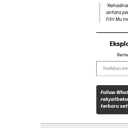
“Kehadira
antara pe
Fitri Mu’m
Ekspl
Berl
Ketikkan email Anda...
Follow Wha
rakyatbeka
terbaru set