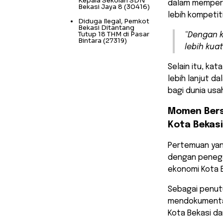
Kepala Sekolah SDN
dalam memperk
Bekasi Jaya 8
(30416)
lebih kompetiti
Diduga Ilegal, Pemkot
Bekasi Ditantang
Tutup 18 THM di Pasar
“Dengan 
Bintara
(27319)
lebih kua
Selain itu, ka
lebih lanjut d
bagi dunia usah
Momen Bers
Kota Bekasi
Pertemuan yang
dengan penega
ekonomi Kota B
Sebagai penut
mendokumentas
Kota Bekasi da