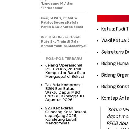
‘Langsung ML’ dan
‘Threesome’
Genjot PAD, PT Mitra
Patriot Segera Kelola
Parkir RSUD Kota Bekasi
Ketua: Rudi 
Wali Kota Bekasi Tolak
Wakil Ketua:
Rute Sky Train di Jalan
Ahmad Yani: Ini Alasannya!
Sekretaris 
POS-POS TERBARU
Bidang Humas
Jelang Operasional
PSEL 2028, 28 Truk
Kompaktor Baru Siap
Bidang Organ
Mengaspal di Bekasi
Tak Ada Kompromi!
Bidang Konst
BGN Beri Batas
Waktu Dapur MBG
urus SLHS hingga 10
Komtap Anta
Agustus 2026
223 Kebakaran
“Ketua D
Guncang Kota Bekasi
sepanjang 2026,
dapat me
Korsleting Listrik
Mendominasi
PPOB Abu 