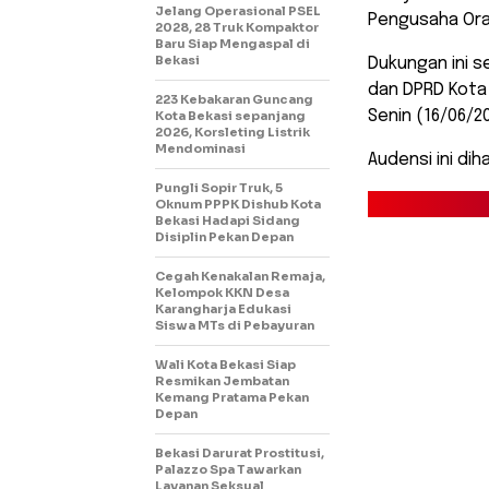
Jelang Operasional PSEL
Pengusaha Ora
2028, 28 Truk Kompaktor
Baru Siap Mengaspal di
Bekasi
Dukungan ini s
dan DPRD Kota
223 Kebakaran Guncang
Senin (16/06/20
Kota Bekasi sepanjang
2026, Korsleting Listrik
Mendominasi
Audensi ini di
Pungli Sopir Truk, 5
Oknum PPPK Dishub Kota
Bekasi Hadapi Sidang
Disiplin Pekan Depan
Cegah Kenakalan Remaja,
Kelompok KKN Desa
Karangharja Edukasi
Siswa MTs di Pebayuran
Wali Kota Bekasi Siap
Resmikan Jembatan
Kemang Pratama Pekan
Depan
Bekasi Darurat Prostitusi,
Palazzo Spa Tawarkan
Layanan Seksual