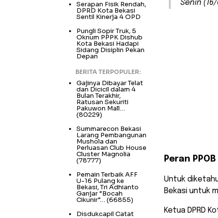
Senin (16/
Serapan Fisik Rendah,
DPRD Kota Bekasi
Sentil Kinerja 4 OPD
Pungli Sopir Truk, 5
Oknum PPPK Dishub
Kota Bekasi Hadapi
Sidang Disiplin Pekan
Depan
BERITA TERPOPULER:
Gajinya Dibayar Telat
dan Dicicil dalam 4
Bulan Terakhir,
Ratusan Sekuriti
Pakuwon Mall…
(80229)
Summarecon Bekasi
Larang Pembangunan
Mushola dan
Perluasan Club House
Cluster Magnolia
Peran PPOB
(78777)
Pemain Terbaik AFF
Untuk diketahu
U-16 Pulang ke
Bekasi, Tri Adhianto
Bekasi untuk 
Ganjar “Bocah
Cikunir”…
(66855)
Ketua DPRD Ko
Disdukcapil Catat