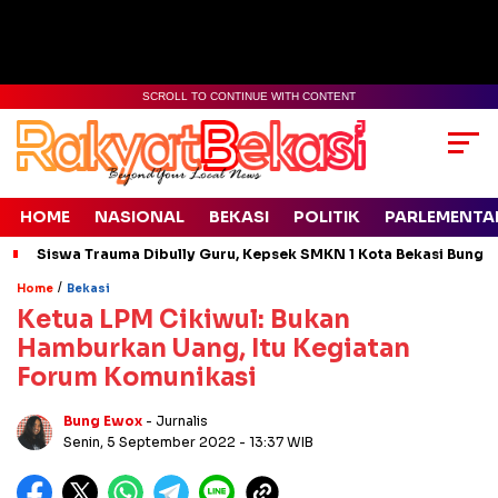
SCROLL TO CONTINUE WITH CONTENT
HOME
NASIONAL
BEKASI
POLITIK
PARLEMENTA
Siswa Trauma Dibully Guru, Kepsek SMKN 1 Kota Bekasi Bung
/
Home
Bekasi
Ketua LPM Cikiwul: Bukan
Hamburkan Uang, Itu Kegiatan
Forum Komunikasi
Bung Ewox
- Jurnalis
Senin, 5 September 2022
- 13:37 WIB