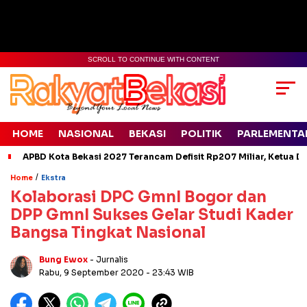
SCROLL TO CONTINUE WITH CONTENT
HOME
NASIONAL
BEKASI
POLITIK
PARLEMENTA
APBD Kota Bekasi 2027 Terancam Defisit Rp207 Miliar, Ketua D
/
Home
Ekstra
Kolaborasi DPC GmnI Bogor dan
DPP GmnI Sukses Gelar Studi Kader
Bangsa Tingkat Nasional
Bung Ewox
- Jurnalis
Rabu, 9 September 2020
- 23:43 WIB