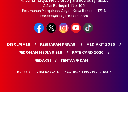
PT. Jurnal Rakyat Media Grup | 3rd Secret Syndicate
Jalan Beringin III No. 102
Perumahan Margahayu Jaya - Kota Bekasi – 17113
redaksi@rakyatbekasi.com
DISCLAIMER
KEBIJAKAN PRIVASI
MEDIAKIT 2026
PEDOMAN MEDIA SIBER
RATE CARD 2026
REDAKSI
TENTANG KAMI
© 2026 PT. JURNAL RAKYAT MEDIA GRUP - ALL RIGHTS RESERVED